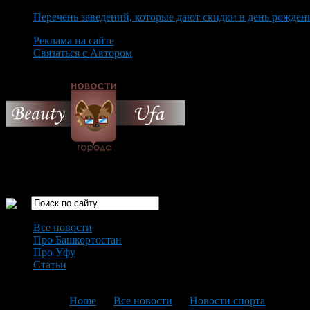
Перечень заведений, которые дают скидки в день рожден
Реклама на сайте
Связаться с Автором
Saturday August 8th, 2026
Только самые интересные новости города Уфа
Все новости
Про Башкортостан
Про Уфу
Статьи
Loading...
You are here:
Home
>
Все новости
>
Новости спорта
>
Текущ