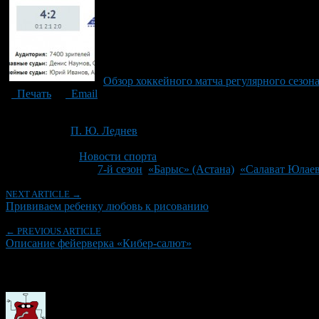
Обзор хоккейного матча регулярного сезон
Печать
Email
Опубликовано: 12 лет назад на 02.12.2014
Автор:
П. Ю. Леднев
Последнее изминение 2 декабря, 2014 @ 8:47 пп
Рубрики
Новости спорта
Tagged With:
7-й сезон
,
«Барыс» (Астана)
,
«Салават Юлаев
NEXT ARTICLE →
Прививаем ребенку любовь к рисованию
← PREVIOUS ARTICLE
Описание фейерверка «Кибер-салют»
Об авторе