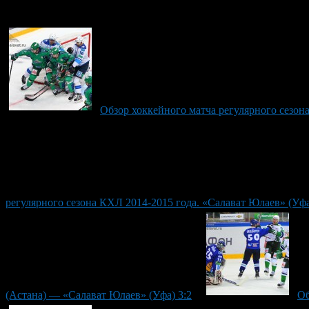
Рекомендуем почитать:
Обзор хоккейного матча регулярного сезон
регулярного сезона КХЛ 2014-2015 года. «Салават Юлаев» (Уфа
(Астана) — «Салават Юлаев» (Уфа) 3:2
Об