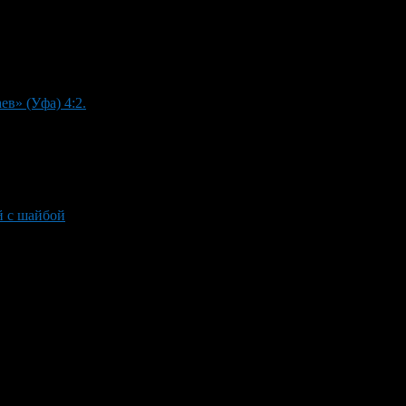
в» (Уфа) 4:2.
й с шайбой