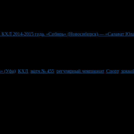
а КХЛ 2014-2015 года. «Сибирь» (Новосибирск) — «Салават Юлае
» (Уфа)
,
КХЛ
,
матч № 455
,
регулярный чемпионат
,
Спорт
,
хокке