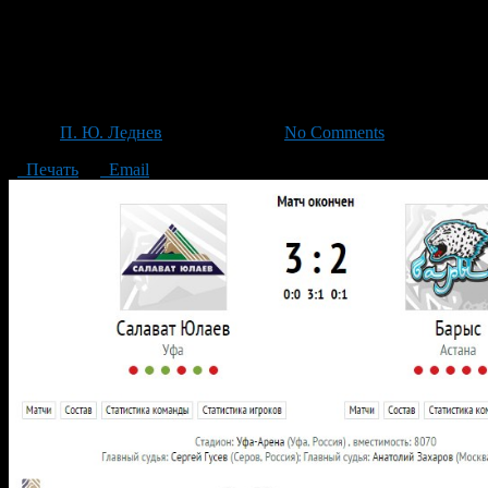
Обзор хоккейного матча регул
— «Барыс» (Астана) 3:2
Автор
П. Ю. Леднев
/ 02.12.2014 /
No Comments
Печать
Email