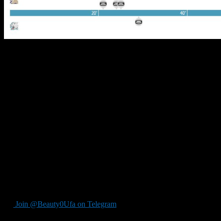
«Барыс» прибыл на очередной матч сезона в Уфу, имея в своём
дисквалифицированного главного тренера Андрея Назарова, что 
моментом стало удаление на последних секундах периода ключ
нападающего «Салавата» Егора Дубровского. Судьи вынесли ст
воплотить преимущество на площадке в результат. Как оказалос
двадцатиминутки, уфимцы в течение пяти минут численного п
на 22-й минуте, после того как Кирилл Кольцов мощно бросил 
отскоком от лицевого борта, и форвард не промахнулся с «пят
поразил ворота астанчан, а точную передачу ему выдал Тему 
мгновений до взятия ворот уже появился на льду, однако помо
таймаут, чтобы хоть как-то встряхнуть свою команду, и в цел
сократил отставание в счёте 3:1. Далее уже в заключительном 
латышского защитника уфимцев Артурса Кулды. Это случилось 
вторую шайбу в ворота Владимира Сохатского 3:2. Несмотря н
площадке, выровнять результат ей так и не удалось. В итоге х
на 6-е место в турнирной таблице Восточной Конференции, пр
Join @Beauty0Ufa on Telegram