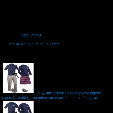
будет. Также нами рекомендовано заказывать школьную
одежду у предприятий, которые вошли в реестр
производителей школьной одежды, потому что она должна
быть безопасной и удобной. К сожалению, не каждое
предприятие имеет сертификаты соответствия. Единая форма
— это прежде всего безопасность и деловой настрой.
Источник
Башинформ
Join @Beauty0Ufa on Telegram
Рекомендуем почитать:
В Администрации городского округа
город Уфа обсудили введение единой школьной формы