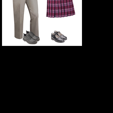
В Башкортостане подготовлено постановление Правительства
республики, в котором прописаны единые требования к
школьной форме. Об этом сообщила заместитель Премьер-
министра Правительства РБ Лилия Гумерова.
— В соответствии с федеральным законодательством,
регионы имеют право установить единые требования к
школьной форме, — сообщила на пресс-конференции Лилия
Гумерова. — Нами подготовлено постановление
Правительства Республики Башкортостан, которое
прописывает единые требования к школьной одежде. В
документе обозначена основная канва: требования к деловой
одежде. Каждая школа, педагоги, родители, ученики —
вправе сами выбирать — быть или не быть форме, и какая она