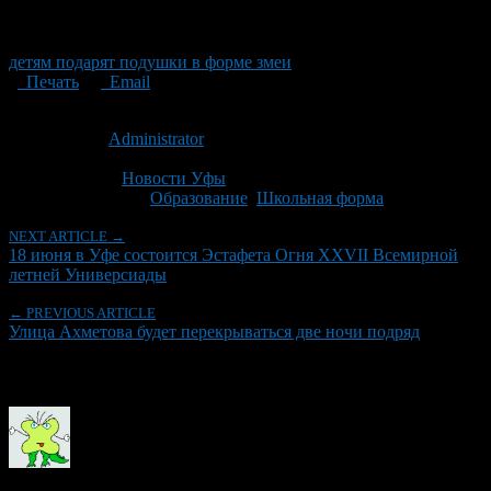
детям подарят подушки в форме змеи
Печать
Email
Опубликовано: 13 лет назад на 13.06.2013
Автор:
Administrator
Последнее изминение 13 июня, 2013 @ 2:32 пп
Рубрики
Новости Уфы
Tagged With:
Образование
,
Школьная форма
NEXT ARTICLE →
18 июня в Уфе состоится Эстафета Огня XXVII Всемирной
летней Универсиады
← PREVIOUS ARTICLE
Улица Ахметова будет перекрываться две ночи подряд
Об авторе