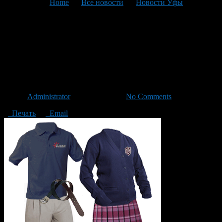
You are here:
Home
>
Все новости
>
Новости Уфы
>
Текущая статья
В Башкирии введут единые
требования к школьной
форме
Автор
Administrator
/ 13.06.2013 /
No Comments
Печать
Email