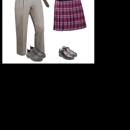
19 апреля 2013 года в Большом зале Администрации
городского округа город Уфа состоялось совещание,
посвященное вопросу введения единой формы для учащихся
общеобразовательных учреждений столицы.
Совещание вел заместитель главы Администрации С.Б.
Баязитов. В мероприятии приняли участие министр
образования Республики Башкортостан А.С. Гаязов,
председатель Городского родительского комитета, депутат
Совета городского округа город Уфа А.Н. Горячев, декан
факультета дизайна и национальных культур УГУЭС А.А.
Бикбулатова, генеральный директор Уфимской трикотажной