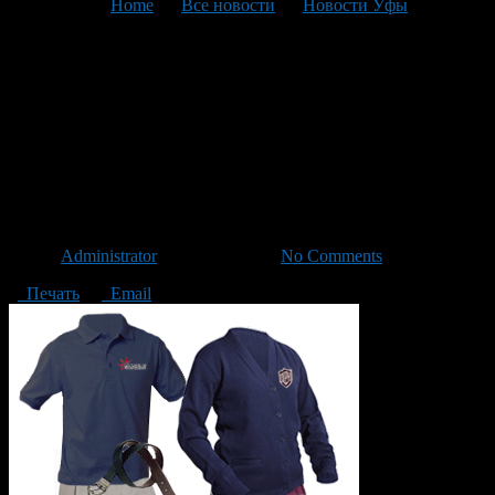
You are here:
Home
>
Все новости
>
Новости Уфы
>
Текущая статья
В Администрации городского
округа город Уфа обсудили
введение единой школьной
формы
Автор
Administrator
/ 19.04.2013 /
No Comments
Печать
Email