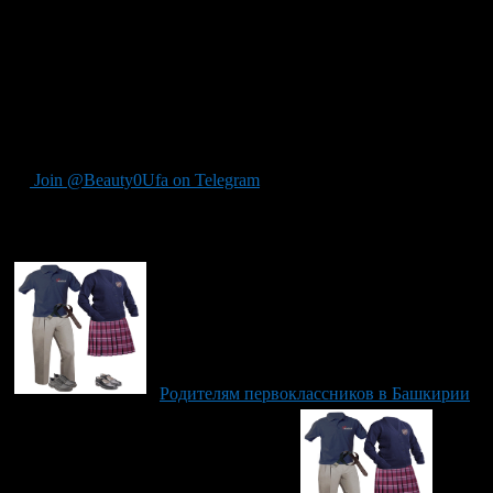
образовательных учреждений Уфы, введение школьной
формы не будет неожиданностью для школьников и
родителей. В школах при решении этого вопроса будут
учитываться пожелания и мнения всех участников
образовательного процесса.
Автор: Информационно-аналитическое управление — пресс-
служба Администрации ГО г.Уфа
Join @Beauty0Ufa on Telegram
Рекомендуем почитать:
Родителям первоклассников в Башкирии