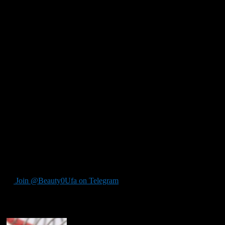
19 сентября в 13.00 часов в парке культуры и отдыха
«Кашкадан» пройдет молодежная антинаркотическая акция
«Будущее в наших руках» в рамках антинаркотического
проекта «Башкортостан – территория безопасности».
20 сентября в 15.00 часов в парке культуры и отдыха
«Кашкадан» состоится легкоатлетический кросс в рамках
Всероссийских соревнований «Кросс наций-2013» среди
учащихся общеобразовательных школ, средне-специальных
учебных заведений, профессиональных лицеев,
производственных коллективов.
21 и 22 сентября в микрорайоне Сипайлово на прилегающей
территории гипермаркета «Магнит» (ул. Жукова, 30) пройдут
сельскохозяйственные ярмарки.
Автор: Информационно-аналитический отдел
Администрации Октябрьского района ГО г. Уфа РБ
Join @Beauty0Ufa on Telegram
Рекомендуем почитать: