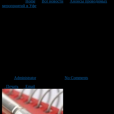
You are here:
Home
>
Все новости
>
Анонсы проводимых
мероприятий в Уфе
>
Текущая статья
Анонс мероприятий
Администрации
Октябрьского района
городского округа город Уфа
РБ с 16 по 22 сентября 2013
года
Автор
Administrator
/ 13.09.2013 /
No Comments
Печать
Email