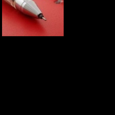
17 сентября в 16.00 часов в Администрации Октябрьского
района ГО г.Уфа РБ состоится награждение победителей
фестиваля цветов «Мой красочный цветной Октябрьский
район».
18 сентября в 16.00 часов в подростковом клубе «Маяк»
состоится спартакиада «Сильные, смелые, ловкие» среди
подростков, состоящих на учете в отделе по делам
несовершеннолетних.
18 сентября в 12.00 часов на площади Государственного
академического русского драматического театра РБ, в 14.00
часов на площади Дворца спорта состоятся молодежные
антинаркотические акции «Будущее в наших руках» в рамках
антинаркотического проекта «Башкортостан – территория
безопасности».