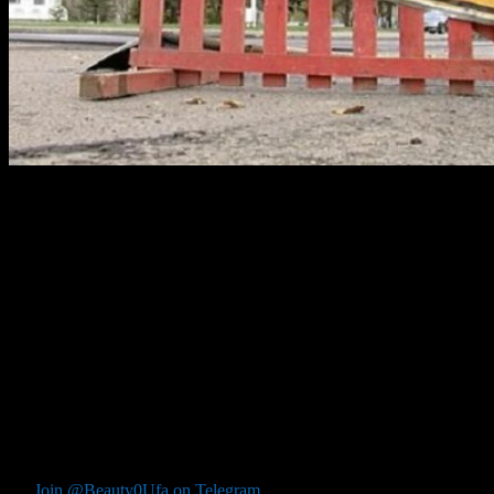
В связи с проведением работ по переустройству инженерных
сетей электроснабжения по улице Ахметова на участке от ул.
Ирендык до ул. Рычкова будет перекрываться движение
автотранспорта:
— с 22.00 час. 13 июня до 6.00 час. 14 июня 2013 г.;
— с 22.00 час. 14 июня до 6.00 час. 15 июня 2013 г.
Администрация городского округа город Уфа приносит
извинения за временные неудобства, связанные с
проведением ремонтных работ.
Автор: Информационно-аналитическое управление — пресс-
служба Администрации ГО г.Уфа
Join @Beauty0Ufa on Telegram