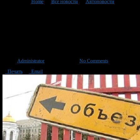
You are here:
Home
>
Все новости
>
Автоновости
>
Текущая статья
Улица Ахметова будет
перекрываться две ночи
подряд
Автор
Administrator
/ 13.06.2013 /
No Comments
Печать
Email