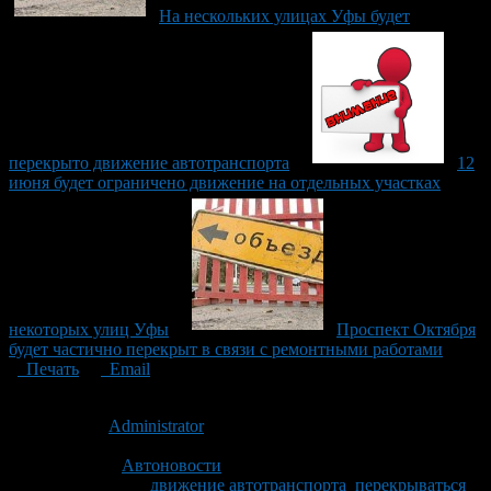
На нескольких улицах Уфы будет
перекрыто движение автотранспорта
12
июня будет ограничено движение на отдельных участках
некоторых улиц Уфы
Проспект Октября
будет частично перекрыт в связи с ремонтными работами
Печать
Email
Опубликовано: 13 лет назад на 13.06.2013
Автор:
Administrator
Последнее изминение 13 июня, 2013 @ 2:34 пп
Рубрики
Автоновости
Tagged With:
движение автотранспорта
,
перекрываться
,