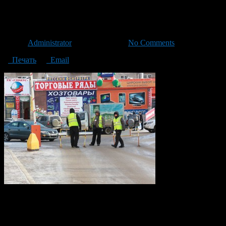
Битва за бесплатную парковк
Автор
Administrator
/ 21.02.2013 /
No Comments
Печать
Email
Чтобы бесплатно попасть на парковку ЦТиР «Мир», уфимцы го
водителем ВАЗ-2112 и контролером въезда на автостоянку торг
тоже оказались не лыком шиты: бросили посередине дороги стал
парковщики уступили оппоненту, пропустив легковушку беспл