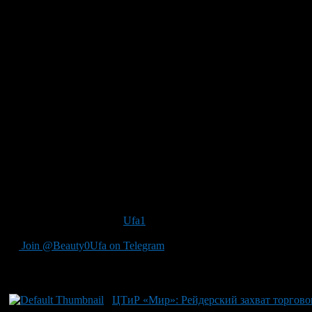
Источник текста и фото
Ufa1
Join @Beauty0Ufa on Telegram
Рекомендуем почитать:
ЦТиР «Мир»: Рейдерский захват торговог