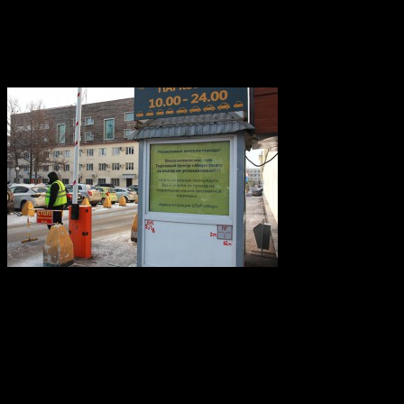
принуждать вас к оплате за проезд на территорию нашей беспл
Юридически парковка «Мира» действительно бесплатна: с эти
подчеркивая, что «стоянка бесплатная, паркуйтесь на здоровье
«ежей». Впрочем, контролер въезда сообщил корреспонденту 1
В администрации ЦТиР «Мир» расценивают действия Фиактист
«Ответом прокуратуры Советского района и ГИБДД МВД РБ на 
использование проезжей части автомобильной дороги на данном
удовлетворены. Органы власти считают, что это «гражданские 
права как собственника здания ЦТиР Мир и многоуровневой пар
плату за проезд на бесплатную парковку ЦТиР «Мир», вопрос 