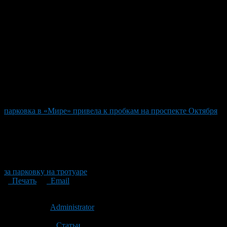
парковка в «Мире» привела к пробкам на проспекте Октября
за парковку на тротуаре
Печать
Email
Опубликовано: 13 лет назад на 21.02.2013
Автор:
Administrator
Последнее изминение 21 февраля, 2013 @ 10:11 пп
Рубрики
Статьи