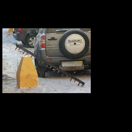
Мустафина.
Прошло уже два месяца с тех пор, как въезд на парковку «Мир
светоотражающих жилетах, собиравших деньги с каждого, кто п
которой для автовладельцев ничего не изменится.