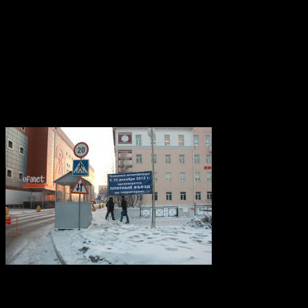
В пресс-службе МВД Башкирии этот случай пока никак не про
контролеров, собирающего деньги за въезд, подобные нападени
«Одно такое нападение уже закончилось уголовным делом, – на 
бьют? Вот и я не буду, но первым наброситься на человека я не
Действительно, в собственности управляющей компании находит
принадлежит стороннему юридическому лицу – ЗАО «Фирма «Мир
проезд с автомобилистов собирает вообще третья сторона – н
Впрочем, вопрос о легальности «проездного» бизнеса ИП Фиак
сообщает, что «с 15 декабря 2012 организуется платный въезд 