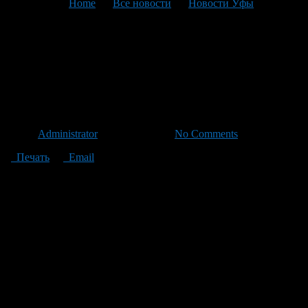
You are here:
Home
>
Все новости
>
Новости Уфы
>
Текущая статья
Уфимская детская железная
дорога перевезла за сезон 22
тысячи пассажиров
Автор
Administrator
/ 06.10.2012 /
No Comments
Печать
Email
22 тысячи юных и взрослых пассажиров перевезла за
очередной сезон Уфимская детская железная дорога,
расположенная в парке культуры и отдыха имени Ивана
Якутова.
Два пассажирских вагона, которые тянет новый тепловоз
ТУ-10 («Сапсанчик» — так называют его пассажиры за
внешнюю схожесть со знаменитым экспрессом), являются
одним из самых популярных аттракционов столичного парка.
В сезон 2012 года на Уфимской детской железной дороге