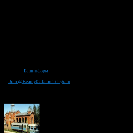
проходили практику 92 юных железнодорожника. Они
осваивали профессии машиниста, помощника машиниста,
дежурного по станции, диктора, проводника и другие. Ребята
успевали не только работать — ежедневно выпускалась
стенгазета, в которой отражалась жизнь детской магистрали.
Для справки. Уфимская детская железная дорога открыта в
городском парке в 1952 году. Ее протяженность составляет
более двух километров, на магистрали имеются две станции –
«Юность» (со зданием вокзала) и «Приозерная». Курируют
детскую дорогу сотрудники Башкирского региона
Куйбышевской железной дороги.
Источник
Башинформ
Join @Beauty0Ufa on Telegram
Рекомендуем почитать: