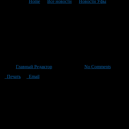
You are here:
Home
>
Все новости
>
Новости Уфы
>
Текущая статья
Минобрнауки России
представит новый почетный
знак для специалистов наук и
образования
Автор
Главный Редактор
/ 07.07.2026 /
No Comments
Печать
Email
Новое решение Министерства науки и высшего образования
Российской Федерации предлагает ввести почетный
нагрудный знак для отличившихся сотрудников различных
областей научных, образовательных и инновационных сфер.
Проект этого документа уже размещен на официальном
портале для публичной антикоррупционной экспертизы.
Согласно документу, награду будут представлять за особые
заслуги в сфере развития наук, технологий и образования – от
государственных служащих до специалистов вузов и центров