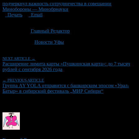
подчеркнул важность сотрудничества в совещании
Минобороны — Минобрнауки
Печать
Email
Опубликовано: 1 месяц назад на 07.07.2026
Автор:
Главный Редактор
Последнее изминение 7 июля, 2026 @ 10:46 пп
Рубрики
Новости Уфы
NEXT ARTICLE →
Расширение лимита карты «Пушкинская карта»: до 7 тысяч
рублей с сентября 2026 года
← PREVIOUS ARTICLE
Группа AY YOLA отправится с башкирским эпосом «Урал-
Батыр» в сибирский фестиваль „МИР Сибири“
Об авторе