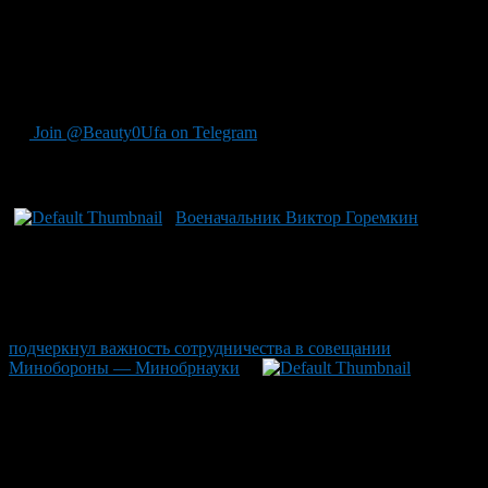
науки высоких технологий. Решение о награждении примет
лично министр ведомства. Утвержденный приказ будет иметь
силу вплоть до 2031 года, поддерживая стимул для инноваций
и научных достижений на всех уровнях образования и
исследований.
Join @Beauty0Ufa on Telegram
Рекомендуем почитать:
Военачальник Виктор Горемкин
подчеркнул важность сотрудничества в совещании
Минобороны — Минобрнауки