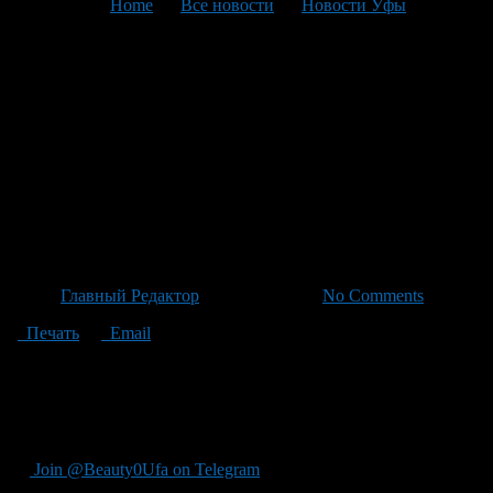
You are here:
Home
>
Все новости
>
Новости Уфы
>
Текущая статья
Военачальник Виктор
Горемкин подчеркнул
важность сотрудничества в
совещании Минобороны —
Минобрнауки
Автор
Главный Редактор
/ 29.04.2026 /
No Comments
Печать
Email
"В рамках межведомственного совещания Министерства
обороны, в котором приняли участие представители
Министерства образования, науки, образования и науки,
заявил замглавы Вооруженных сил России Виктор Горемкин."
Join @Beauty0Ufa on Telegram