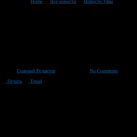
You are here:
Home
>
Все новости
>
Новости Уфы
>
Текущая статья
Расширение лимита карты
«Пушкинская карта»: до 7
тысяч рублей с сентября 2026
года
Автор
Главный Редактор
/ 07.07.2026 /
No Comments
Печать
Email
Минкульт России предложил расширение лимита карты
«Пушкинская карта» до 7 тысяч рублей в год, увеличив его на
тысячу рублей по сравнению с текущим годом. Также проект
предусматривает выделение дополнительного лимита для
покупки билетов в цирки — 2 тысячи рублей ежегодно. Эти
предложения проходят антикоррупционную экспертизу и
вступят в силу с сентября 2026 года при их утверждении.
Введенная в 2021 году, «Пушкинская карта» делает
культурные мероприятия доступнее для молодежи,