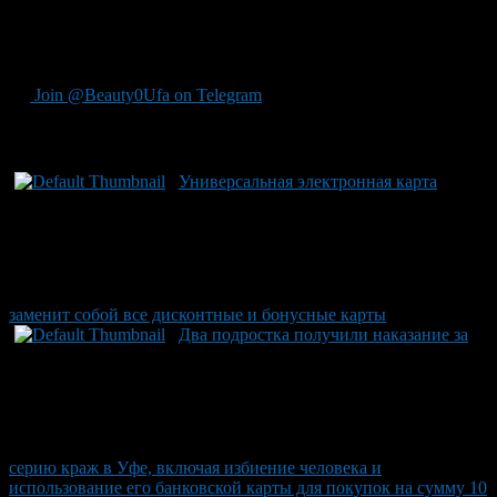
стимулируя ее участие в театральных представлениях,
музейных экспозициях, концертах и кинопоказах по всей
стране.
Join @Beauty0Ufa on Telegram
Рекомендуем почитать:
Универсальная электронная карта
заменит собой все дисконтные и бонусные карты
Два подростка получили наказание за
серию краж в Уфе, включая избиение человека и
использование его банковской карты для покупок на сумму 10