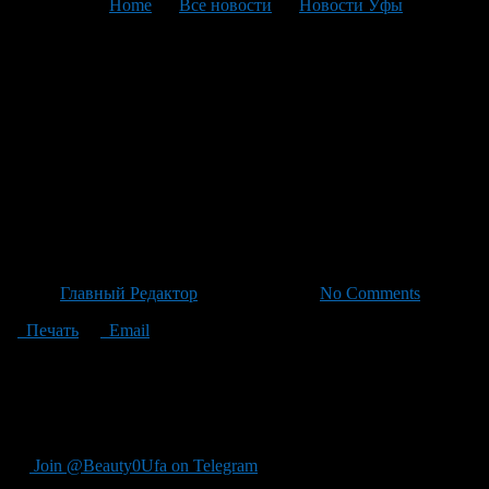
You are here:
Home
>
Все новости
>
Новости Уфы
>
Текущая статья
Военачальник Виктор
Горемкин подчеркнул
важность сотрудничества в
совещании Минобороны —
Минобрнауки
Автор
Главный Редактор
/ 29.04.2026 /
No Comments
Печать
Email
"В рамках межведомственного совещания Министерства
обороны, в котором приняли участие представители
Министерства образования, науки, образования и науки,
заявил замглавы Вооруженных сил России Виктор Горемкин."
Join @Beauty0Ufa on Telegram