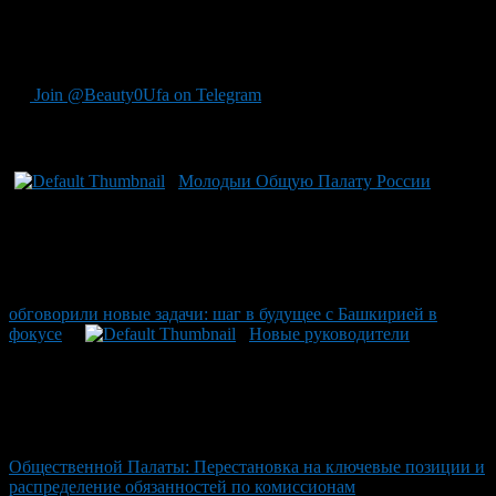
В интервью с Ахмадуллиной для более подробного рассказа о
курсе республики на прозрачность процесса можно
обратиться к материалу на BeautyUfa.ru.
Join @Beauty0Ufa on Telegram
Рекомендуем почитать:
Молодыи Общую Палату России
обговорили новые задачи: шаг в будущее с Башкирией в
фокусе
Новые руководители
Общественной Палаты: Перестановка на ключевые позиции и
распределение обязанностей по комиссионам