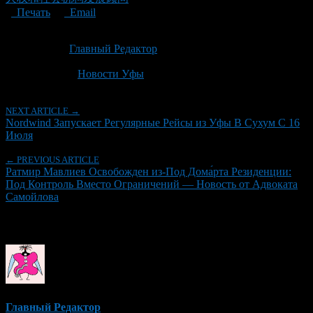
Печать
Email
Опубликовано: 1 месяц назад на 03.07.2026
Автор:
Главный Редактор
Последнее изминение 3 июля, 2026 @ 1:16 пп
Рубрики
Новости Уфы
NEXT ARTICLE →
Nordwind Запускает Регулярные Рейсы из Уфы В Сухум С 16
Июля
← PREVIOUS ARTICLE
Ратмир Мавлиев Освобожден из-Под Дома́рта Резиденции:
Под Контроль Вместо Ограничений — Новость от Адвоката
Самойлова
Об авторе
Главный Редактор