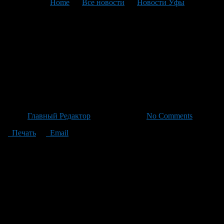
You are here:
Home
>
Все новости
>
Новости Уфы
>
Текущая статья
Башкирия укрепляет систему
общественного контроля
выборов под эгидой
Общественной палаты РФ
Автор
Главный Редактор
/ 03.07.2026 /
No Comments
Печать
Email
Накануне председатель Общественной палаты Башкортостана
Энже Ахмадуллина приняла участие в первом заседании
Координационного совета по общественному контролю за
голосованием при Общественной палате России. В онлайн-
собрании также приняли участие представители федеральных
и региональных общественных структур, эксперты в области
выборов, правозащитники. Особое внимание было уделено
подготовке к выборам депутатов Госдумы на 2026 год и
созданию эффективной системы общественного наблюдения.