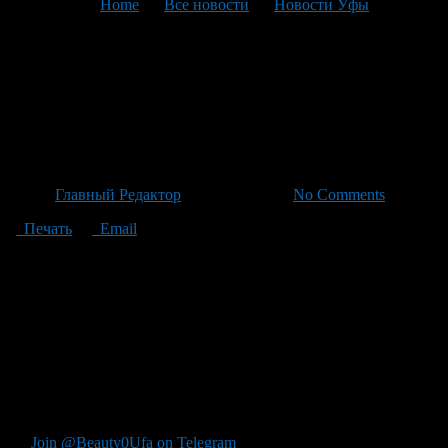
You are here:
Home
>
Все новости
>
Новости Уфы
>
Текущая статья
Nordwind Запускает
Регулярные Рейсы из Уфы В
Сухум С 16 Июля
Автор
Главный Редактор
/ 03.07.2026 /
No Comments
Печать
Email
Авиакомпания Nordwind начинает регулярные рейсы из Уфы
в Сухум уже 16 июля. Продолжительность полета составит
около трех с половиной часов, что сделает путешествие
удобным и доступным для всех желающих посетить этот
живописный регион. Для удобства бронирования билетов
доступны как официальный сайт авиакомпании, так и
местные авиакассы города. Не упустите шанс начать
увлекательное путешествие в новую точку назначения уже
скоро!
Join @Beauty0Ufa on Telegram