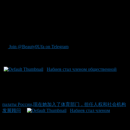
получили новых руководителей: Лидию Михееву с работой
над ежегодными докладами о гражданском обществе и
Вячеслава Бочарова для взаимодействия с общественными
советами при органах власти РФ. Таким образом, новый
состав Общественной Палаты будет работать до 2029 года,
продолжая важную миссию в диалоге между обществом и
властью.
Join @Beauty0Ufa on Telegram
Рекомендуем почитать:
Набиев стал членом общественной
палаты России,现在她加入了体育部门，担任人权和社会机构
发展顾问
Набиев стал членом