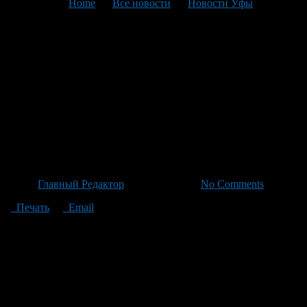
You are here:
Home
>
Все новости
>
Новости Уфы
>
Текущая статья
Новые руководители
Общественной Палаты:
Перестановка на ключевые
позиции и распределение
обязанностей по комиссионам
Автор
Главный Редактор
/ 23.06.2026 /
No Comments
Печать
Email
Секретарь Общественной Палаты РФ избран Лида Михеева.
На ключевые позиции также утверждены новые лица:
Вячеслав Бочаров стал первым замом секретаря ОП. В числе
новых заместителей – Александр Галушка, Владислав Гриб,
Оксана Драпкина и Александр Школьник. В состав комиссий
вошли выдающиеся эксперты: Рифат Сабитов возглавил
комиссию по развитию информационных ресурсов с первым