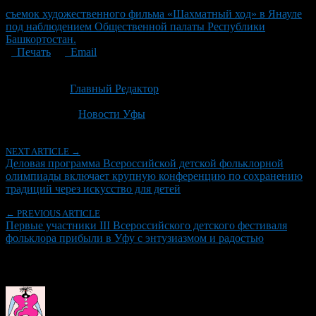
съемок художественного фильма «Шахматный ход» в Янауле
под наблюдением Общественной палаты Республики
Башкортостан.
Печать
Email
Опубликовано: 2 месяца назад на 23.06.2026
Автор:
Главный Редактор
Последнее изминение 23 июня, 2026 @ 6:53 пп
Рубрики
Новости Уфы
NEXT ARTICLE →
Деловая программа Всероссийской детской фольклорной
олимпиады включает крупную конференцию по сохранению
традиций через искусство для детей
← PREVIOUS ARTICLE
Первые участники III Всероссийского детского фестиваля
фольклора прибыли в Уфу с энтузиазмом и радостью
Об авторе