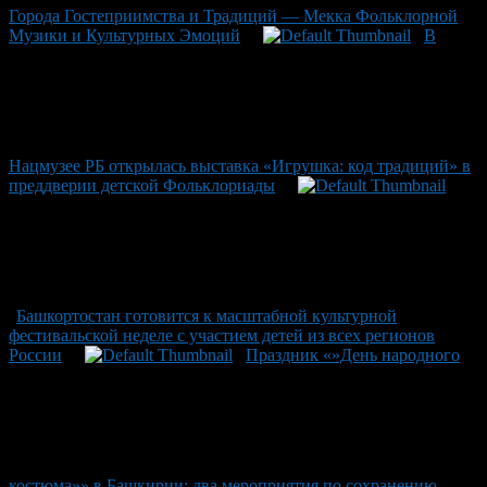
Города Гостеприимства и Традиций — Мекка Фольклорной
Музики и Культурных Эмоций
В
Нацмузее РБ открылась выставка «Игрушка: код традиций» в
преддверии детской Фольклориады
Башкортостан готовится к масштабной культурной
фестивальской неделе с участием детей из всех регионов
России
Праздник «»День народного
костюма»» в Башкирии: два мероприятия по сохранению