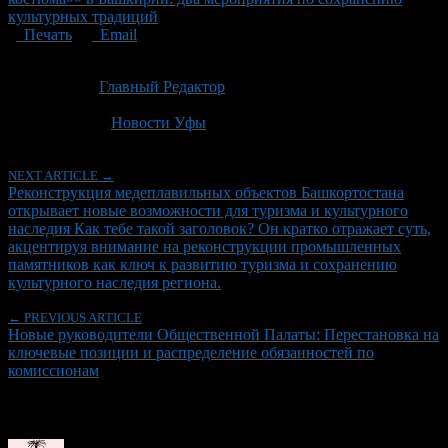
культурных традиций
Печать
Email
Опубликовано: 2 месяца назад на 23.06.2026
Автор:
Главный Редактор
Последнее изминение 23 июня, 2026 @ 6:53 пп
Рубрики
Новости Уфы
NEXT ARTICLE →
Реконструкция медеплавильных объектов Башкортостана
открывает новые возможности для туризма и культурного
наследия Как тебе такой заголовок? Он кратко отражает суть,
акцентируя внимание на реконструкции промышленных
памятников как ключ к развитию туризма и сохранению
культурного наследия региона.
← PREVIOUS ARTICLE
Новые руководители Общественной Палаты: Перестановка на
ключевые позиции и распределение обязанностей по
комиссионам
Об авторе