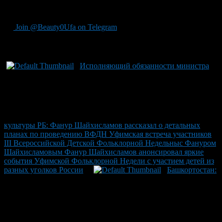
местом обмена знаниями и идеями о будущем фольклора
среди следующего поколения.
Join @Beauty0Ufa on Telegram
Рекомендуем почитать:
Исполняющий обязанности министра
культуры РБ: Фанур Шайхисламов рассказал о детальных
планах по проведению ВФДН Уфимская встреча участников
III Всероссийской Детской Фольклорной Недельныс Фануром
Шайхисламовым Фанур Шайхисламов анонсировал яркие
события Уфимской Фольклорной Недели с участием детей из
разных уголков России
Башкортостан: