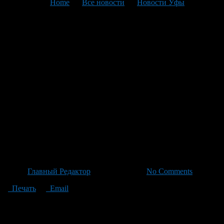
You are here:
Home
>
Все новости
>
Новости Уфы
>
Текущая статья
Деловая программа
Всероссийской детской
фольклорной олимпиады
включает крупную
конференцию по сохранению
традиций через искусство для
детей
Автор
Главный Редактор
/ 23.06.2026 /
No Comments
Печать
Email
Главным событием деловой программы третьей
Всероссийской детской фольклорной олимпиады в Уфе станет
научно-практическая конференция «Фольклор и дети: через