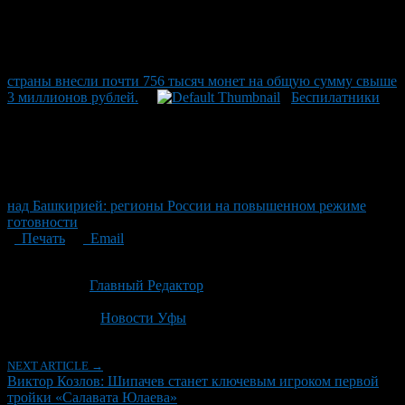
страны внесли почти 756 тысяч монет на общую сумму свыше
3 миллионов рублей.
Беспилатники
над Башкирией: регионы России на повышенном режиме
готовности
Печать
Email
Опубликовано: 2 месяца назад на 25.06.2026
Автор:
Главный Редактор
Последнее изминение 25 июня, 2026 @ 10:23 дп
Рубрики
Новости Уфы
NEXT ARTICLE →
Виктор Козлов: Шипачев станет ключевым игроком первой
тройки «Салавата Юлаева»