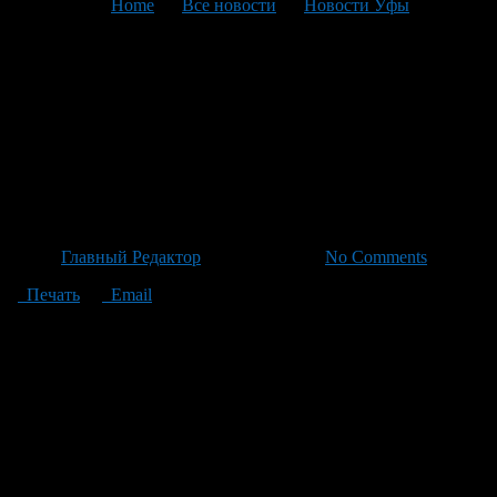
You are here:
Home
>
Все новости
>
Новости Уфы
>
Текущая статья
Молодыи Общую Палату
России обговорили новые
задачи: шаг в будущее с
Башкирией в фокусе
Автор
Главный Редактор
/ 25.06.2026 /
No Comments
Печать
Email
Недавно во главе Москвы состоялось важное пленарное
заседание обновленной и помолодевшей Общей Палаты
России — её девятый состав. Эта встреча привлекла особое
внимание благодаря новым перспективам и задачам, которые
перед ней стоят в течение следующих трех лет. В беседе с
нами председатель Общественной палаты Башкортостана
Энже Ахмадуллина акцентировала важность четких
приоритетов, таких как законодательная экспертиза,
обсуждение ключевых общественных вопросов и поддержка