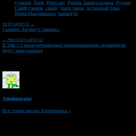
гуляния
,
Парк
,
Ренесанс
,
Римма Амангильдина
,
Руслан
Сайфутдинов
,
самбо
,
театр танца
,
эстрадный блок
,
Юлия Мардамшина
,
Һабантуй
NEXT ARTICLE →
Галерею Art могут закрыть.
← PREVIOUS ARTICLE
В Уфе с 1 июля неправильно припаркованные автомобили
будут эвакуировать
Об авторе
Administrator
Все статьи автора Administrator »
Добавить комментарий