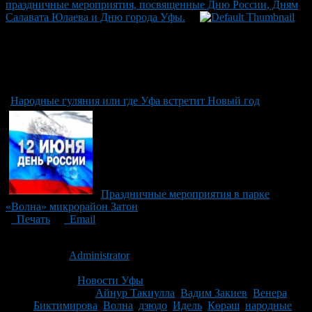
праздничные мероприятия, посвященные Дню России, Дням
Салавата Юлаева и Дню города Уфы.
Народные гуляния или где Уфа встретит Новый год
Праздничные мероприятия в парке
«Волна» микрорайон Затон
Печать
Email
Опубликовано: 14 лет назад на 08.06.2012
Автор:
Administrator
Последнее изминение 8 июня, 2012 @ 12:09 дп
Рубрики
Новости Уфы
Tagged With:
Айнур Такиулла
,
Вадим Закиев
,
Венера
Биктимирова
,
Волна
,
дзюдо
,
Идель
,
Көрәш
,
народные