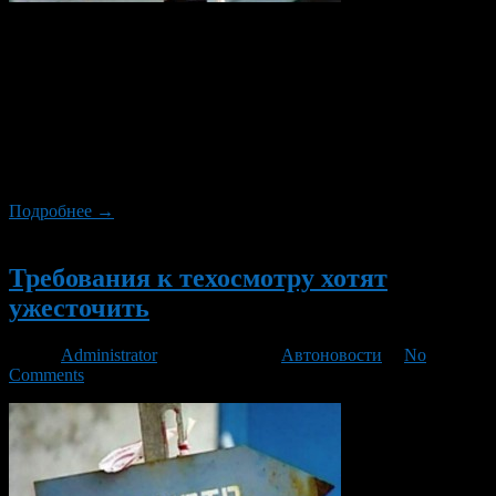
До окончания переходного периода закона о техосмотре
осталось меньше 5 месяцев. По окончанию этого времени все
желающие заниматься ТО должны будут либо
аккредитоваться в Российском союзе автостраховщиков, либо
свернуть свою деятельность. Организации, которые
занимаются техосмотром, не спешат проходить аккредитацию,
соответственно, после Нового года могут снова образоваться
очереди на ТО, сообщают Известия.
Подробнее →
Новый
Требования к техосмотру хотят
ужесточить
Автор
Administrator
/ 14.06.2013 /
Автоновости
/
No
Comments