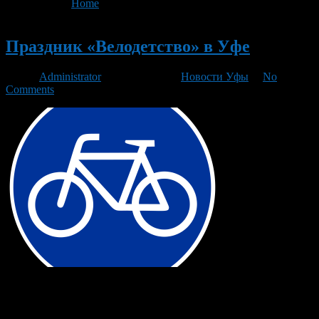
You are here:
Home
>
'Техосмотр'
Новый
Праздник «Велодетство» в Уфе
Автор
Administrator
/ 16.04.2014 /
Новости Уфы
/
No
Comments
На стадионе «Водник», что находится в микрорайоне «Затон»,
20 апреля 2014 года, пройдет праздник велодетство. Начнется
мероприятие в 12:00. Принять участие может любой