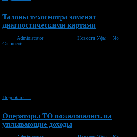
Новый
Талоны техосмотра заменят
диагностическими картами
Автор
Administrator
/ 23.11.2012 /
Новости Уфы
/
No
Comments
Правительство рассмотрит вопрос внесения изменений в
правила технического осмотра автомобилей. Об этом сообщил
премьер-министр РФ Дмитрий Медведев на заседании
кабинета министров. «Первое — официальные дилеры
получат право на проведение техосмотра автомобилей тех
марок, обслуживание которых они осуществляют», —
цитирует Медведева РИА «Новости».
Подробнее →
Новый
Операторы ТО пожаловались на
уплывающие доходы