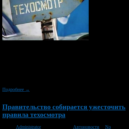
В закон о техосмотре могут внести поправки.
Минэкономразвития предложило составить список
производственно-технических требований к организациям,
занимающимся техосмотром. Список требований планируется
построить таким образом, чтобы он не позволил
функционировать тем операторам, которые проводят
диагностику только на бумаге, сообщают «Известия».
Подробнее →
Новый
Правительство собирается ужесточить
правила техосмотра
Автор
Administrator
/ 10.05.2013 /
Автоновости
/
No