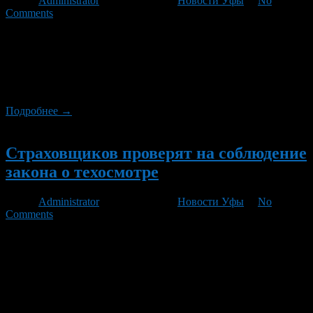
Автор
Administrator
/ 17.10.2012 /
Новости Уфы
/
No
Comments
Первый вице-премьер Игорь Шувалов отреагировал на
жалобу операторов техосмотра, недовольных, что
страховщики потворствуют автовладельцам в уклонении от
прохождения ТО. В связи с этим в законодательство могут
внести изменения.
Подробнее →
Новый
Страховщиков проверят на соблюдение
закона о техосмотре
Автор
Administrator
/ 17.10.2012 /
Новости Уфы
/
No
Comments
Первый вице-премьер Игорь Шувалов распорядился
проверить страховщиков на соблюдение закона о техосмотре,
соответствующее распоряжение было передано Федеральной
службе по финансовым рынкам (ФСФР) и МВД. По данным
газеты «Коммерсант», поводом послужило обращение в
правительство самих операторов техосмотра, которые заявили