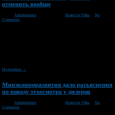
отменить вообще
Автор
Administrator
/ 20.02.2013 /
Новости Уфы
/
No
Comments
Реформа техосмотра хоть и облегчила жизнь автовладельцам,
проблем в этой сфере устранить не смогла. Совсем отменить
процедуру ТО не позволяют международные обязательства.
Не стоит забывать и про малый бизнес, участники которого
вложили деньги, закупили оборудование. И все-таки,
возможно, года через три процедура техосмотра исчезнет с
рынка совсем, рассказал корреспонденту «За рулем.РФ»
первый зам. председателя комитета […]
Подробнее →
Новый
Минэкономразвития дало разъяснения
по поводу техосмотра у дилеров
Автор
Administrator
/ 14.12.2012 /
Новости Уфы
/
No
Comments