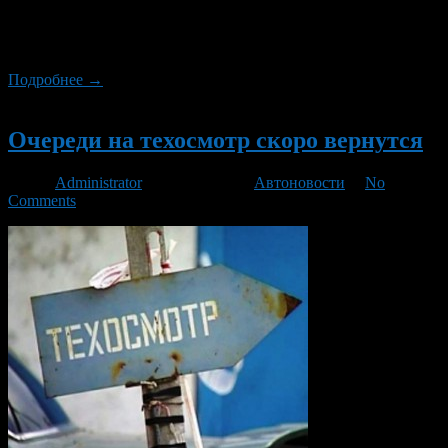
желающий в возрасте от 1 до 16 лет. Для участие в
мероприятии достаточно придти на стадион со своим
велосипедом и пройти регистрацию.
Подробнее →
Новый
Очереди на техосмотр скоро вернутся
Автор
Administrator
/ 23.07.2013 /
Автоновости
/
No
Comments