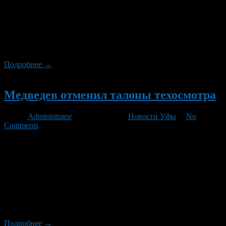
Сегодня «Российская газета» опубликовала приказ
Министерства экономического развития, где подробно
разъясняется, что требуется от автодилеров, чтобы они могли
проводить техосмотр автомобилей своих клиентов. В отличие
от операторов, им предоставлено право отказать клиенту без
объяснения причин.
Подробнее →
Новый
Медведев отменил талоны техосмотра
Автор
Administrator
/ 03.12.2012 /
Новости Уфы
/
No
Comments
Глава правительства Дмитрий Медведев подписал
постановление об отмене талона техосмотра, сообщает пресс-
служба кабинета министров. Талон, который было
необходимо постоянно возить с собой, теперь будет заменен
на так называемую диагностическую карту. Ее водитель
может не держать в машине, поскольку доказательством
наличия карты будет полис ОСАГО. Застраховать автомобиль
без техосмотра будет невозможно.
Подробнее →