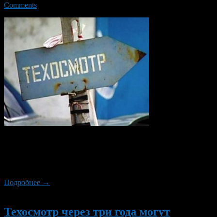
Comments
Правительство РФ подготовило законопроект «О внесении
изменений в отдельные законодательные акты Российской
Федерации», связанный с порядком проведения техосмотра на
транспорте и ужесточающий правила его проведения.
Подробнее →
Новый
Техосмотр через три года могут