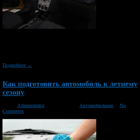
Вот и прошла зима и в лучах весеннего солнца особенно
становится заметно, что в салоне скопилось огромное
количество пыли. А раз так, то пора заняться генеральной
уборкой салона.
Подробнее →
Новый
Как подготовить автомобиль к летнему
сезону
Автор
Administrator
/ 01.04.2014 /
Автомобильное
/
No
Comments