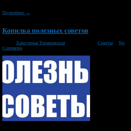
выборе.
Подробнее →
Новый
Копилка полезных советов
Автор
Христинья Торжковская
/ 28.10.2015 /
Советы
/
No
Comments
Каждому в своей жизни иногда приходится сталкиваться с