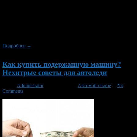
Бывалые путешественники знают, насколько важно иметь при
себе дорожную аптечку, отправляясь в отпуск за границу.
Везти с собой за тридевять земель лишний килограмм,
конечно, совсем не хочется. Но в данном случае вопрос
желаний не актуален. А вот элементарная
предусмотрительность избавит вас от лишних хлопот в
заморских странах.
Подробнее →
Новый
Как купить подержанную машину?
Нехитрые советы для автоледи
Автор
Administrator
/ 28.06.2013 /
Автомобильное
/
No
Comments