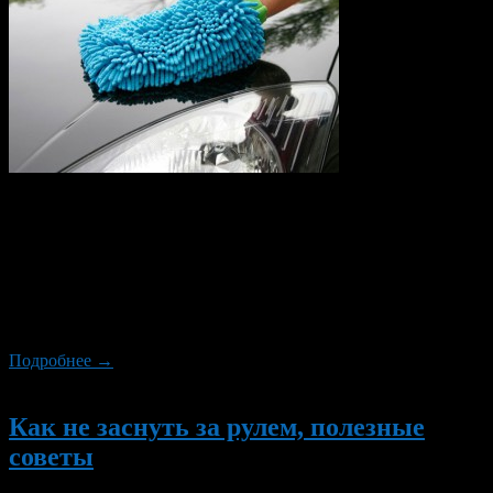
Внешний вид автомобиля напрямую зависит от того в каком
состоянии находится его кузов. И больше всего на это влияет
состояние лакокрасочного покрытия (ЛКП). За зимний период
на краску автомобиля воздействовали: реагенты, скачки
температуры. Естественно это не прошло бесследно и на
кузове появились как микро-, так и макротрещины, сколы и
очаги помутнения от химикатов. Но восстановить […]
Подробнее →
Новый
Как не заснуть за рулем, полезные
советы