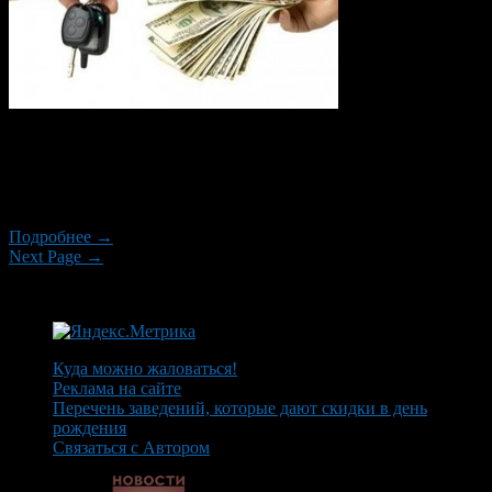
К счастью, прошли те времена, когда крепким боевым конём
мог обладать только мужчина. Автомобиль для современной
женщины – это ещё один шаг к независимости от
обстоятельств и от сильного пола.
Подробнее →
Next Page →
Куда можно жаловаться!
Реклама на сайте
Перечень заведений, которые дают скидки в день
рождения
Связаться с Автором