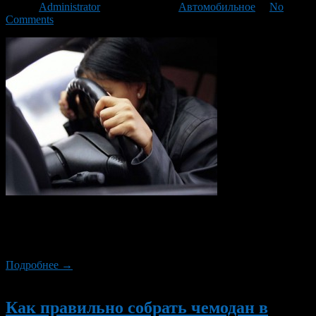
Автор
Administrator
/ 04.11.2013 /
Автомобильное
/
No
Comments
Очень часто причиной аварии на дороге становится усталость
водителя. Для Вас мы подготовили несколько полезных
советов, как не уснуть за рулем.
Подробнее →
Новый
Как правильно собрать чемодан в