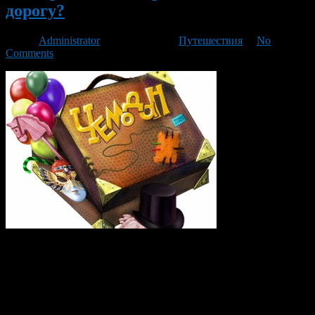
дорогу?
Автор
Administrator
/ 07.08.2013 /
Путешествия
/
No
Comments
Ура! Наконец наступила пора летних отпусков! Всем хочется
всецело насладиться поездкой и отведенным для этого
временем. А еще хочется великолепно выглядеть, при этом
взять с собой минимум необходимых вещей, которые
пригодятся именно там, куда вы собираетесь и где с
удовольствием будете их носить.