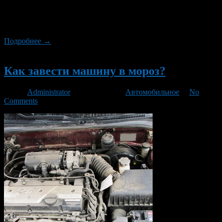
небольшими проблемами. Поэтому в решении некоторых из
этих мелких неприятностей помогут полезные советы с сайта
vesvladivostok.ru.
Подробнее →
Новый
Как завести машину в мороз?
Автор
Administrator
/ 14.11.2014 /
Автомобильное
/
No
Comments