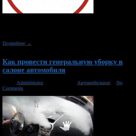
Покупка нового автомобиля это почти всегда огромное
событие. Ведь покупка дорогая и частенько заставляет нас
влазить в кредиты.
Подробнее →
Новый
Как провести генеральную уборку в
салоне автомобиля
Автор
Administrator
/ 05.05.2014 /
Автомобильное
/
No
Comments