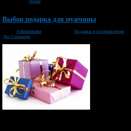
You are here:
Home
>
'полезные советы'
Новый
Выбор подарка для мужчины
Автор
Administrator
/ 11.01.2016 /
Подарки и поздравления
/
No Comments
Каждая женщина хоть раз в жизни задумывалась над тем, что
преподнести в подарок мужчине. Ответов на этот вопрос
много, но мало кто знает о том, как определиться в своём