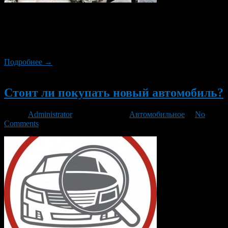
Зима уже близко, а значит скоро настанет самое тяжелое время
для наших автомобилей. Что бы одним прекрасным утром
Вам железный друг не подвел Вас давайте разберемся о чем
стоит позаботится заранее!
Подробнее →
Новый
Стоит ли покупать новый автомобиль?
Автор
Administrator
/ 24.08.2014 /
Автомобильное
/
No
Comments