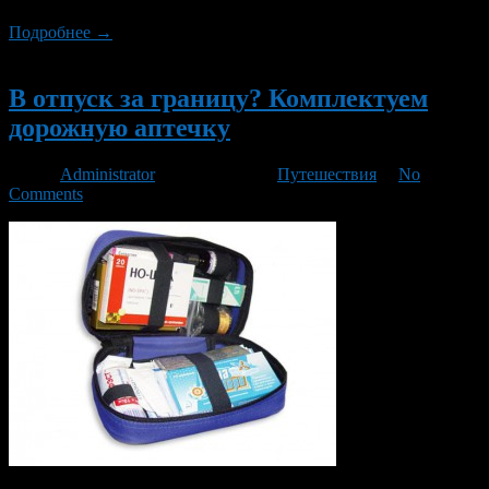
Подробнее →
Новый
В отпуск за границу? Комплектуем
дорожную аптечку
Автор
Administrator
/ 20.07.2013 /
Путешествия
/
No
Comments