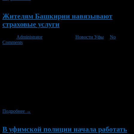
Новый
Жителям Башкирии навязывают
страховые услуги
Автор
Administrator
/ 21.11.2011 /
Новости Уфы
/
No
Comments
Роспотребнадзор Башкирии опубликовал на своем сайте
документ, озаглавленный «Роспотребнадзор предостерегает
владельцев автотранспортных средств при оформлении
договора ОСАГО в ООО «Росгосстрах». Надзорное ведомство
сообщает, что в Башкирии участились случаи обращения
возмущенных граждан, которым при оформлении
обязательного страхования гражданской ответственности
ОСАГО компания-страховщик в принудительном порядке
навязывает заключение второго договора – ДСАГО. Согласно
нормам Закона РФ «О защите […]
Подробнее →
Новый
В уфимской полиции начала работать