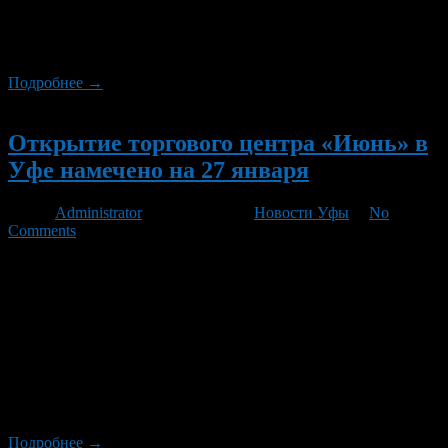
Исламовой сейчас 56 лет, ее соседке Анисе Талгатовне
Салеевой – 62 года. Обе они были владельцами
приватизированных квартир в старом […]
Подробнее →
Новый
Открытие торгового центра «Июнь» в
Уфе намечено на 27 января
Автор
Administrator
/ 24.01.2012 /
Новости Уфы
/
No
Comments
Открытие ТРЦ «Июнь» в Уфе намечено на 27 января,
сообщили ГОРОБЗОР.РУ в пресс-службе торгового центра. –
Точное время церемонии открытия станет известно накануне,
26 января, – сообщила ГОРОБЗОР.РУ сотрудник пресс-
службы ТРЦ «Июнь» Альфия Сабирзянова. На четырех
уровнях торгового центра общей площадью 42 тысячи
квадратных метров разместятся: торговый гипермаркет
«О`КЕЙ», гипермаркет электроники и бытовой техники
«Техносила», […]
Подробнее →