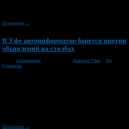
услуги. Как сообщили корреспонденту ГОРОБЗОР.РУ в
справочной службе компании «Башинформсвязь»,
приславшей эти квитанции, […]
Подробнее →
Новый
В Уфе автоинформатор борется против
объявлений на столбах
Автор
Administrator
/ 16.03.2011 /
Новости Уфы
/
No
Comments
С февраля текущего года специалисты ведомства установили
робот-автоинформатор, который непрерывно выполняет
дозвон по запрограммированным телефонам. Ежедневно
автомат делает до 1000 таких звонков. Именно в него и
внесли сотрудники городского ведомства все номера,
обнаруженные ими на листках бумаги, расклеенных в самых
неподходящих для этого местах. Теперь вместо ожидаемых
звонков клиентов хозяева объявлений регулярно
выслушивают записанное на […]
Подробнее →