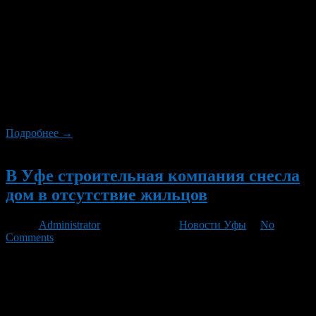
Порядок однократного и бесплатного предоставления
земельных участков для индивидуального жилищного
строительства отдельным категориям граждан, сообщили
ГОРОБЗОР.РУ в пресс-службе Уфимского Горсовета. Участки
будут предоставляться семьям, имеющим трёх и более
несовершеннолетних детей, а также гражданам, имеющим
ребёнка-инвалида. Выделяться они будут из земель,
находящихся в муниципальной собственности города Уфы, а
также земельных […]
Подробнее →
Новый
В Уфе строительная компания снесла
дом в отсутствие жильцов
Автор
Administrator
/ 30.03.2012 /
Новости Уфы
/
No
Comments
В Уфе строительная компания снесла старый жилой дом
вместе со всеми вещами, пока жильцов двух квартир не было
дома, сообщили ГОРОБЗОР.РУ две собственницы
уничтоженных квартир, оставшиеся без приватизированного
жилья, без вещей и документов. Маршиде Мулахметовне