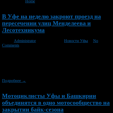
You are here:
Home
>
'ГОРОБЗОР.РУ'
Новый
В Уфе на неделю закроют проезд на
пересечении улиц Менделеева и
Лесотехникума
Автор
Administrator
/ 04.10.2012 /
Новости Уфы
/
No
Comments
В столице Башкирии с 5 по 12 октября 2012 года будет
полностью перекрыто движение автотранспорта по проезжей
части местного проезда на пересечении участка улицы
Менделеева и улицы Лесотехникума, сообщили
ГОРОБЗОР.РУ в пресс-службе уфимской мэрии.
Подробнее →
Новый
Мотоциклисты Уфы и Башкирии
объединятся в одно мотосообщество на
закрытии байк-сезона