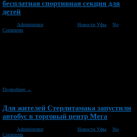
бесплатная спортивная секция для
детей
Автор
Administrator
/ 20.10.2011 /
Новости Уфы
/
No
Comments
Секция греко-римской борьбы и прикладных видов спорта
для детей начала работать на базе спортивного зала
Управления МВД России по городу Уфа, сообщил
ГОРОБЗОР.РУ сотрудник пресс-службы ведомства Тимур
Чанышев. – Занятия здесь будут проводиться бесплатно. Уже
сейчас в группе занимаются около 30 подростков. Помимо
непосредственно отработок приемов самообороны, дети
играют в командные игры. Перед каждым занятием […]
Подробнее →
Новый
Для жителей Стерлитамака запустили
автобус в торговый центр Мега
Автор
Administrator
/ 20.10.2011 /
Новости Уфы
/
No
Comments