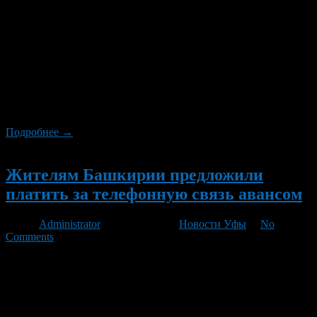
Семейный торговый центр Мега-Уфа запустил новый
автобусный маршрут «Стерлитамак – Мега». Всего полтора
часа понадобится стерлитамаковцам, чтобы добраться в
выходной день до ИКЕА, «Ашана» и «Леруа Мерлен».
Отправляться автобус будет в 10:00 с автовокзала
Стрелитамака, обратно из Меги – в 17:00. – Стерлитамак –
второй по численности населения город в Башкирии,
расположенный всего в 120 […]
Подробнее →
Новый
Жителям Башкирии предложили
платить за телефонную связь авансом
Автор
Administrator
/ 15.09.2011 /
Новости Уфы
/
No
Comments
В первых числах сентября все жители Уфы получили
квитанцию на оплату стационарного телефона с удвоенной
сумой платежа. В квитанциях, помимо обычного платежа за
оказанные услуги связи в августе, в общую сумму включен
авансовый платеж за сентябрь, то есть за не оказанные еще