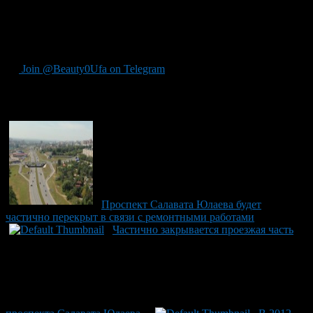
Также в Уфе начинаются работы по строительству Затонского
моста. Его стоимость 7 миллиардов, пока выделены средства
на подготовительные работы.
Join @Beauty0Ufa on Telegram
Рекомендуем почитать:
Проспект Салавата Юлаева будет
частично перекрыт в связи с ремонтными работами
Частично закрывается проезжая часть