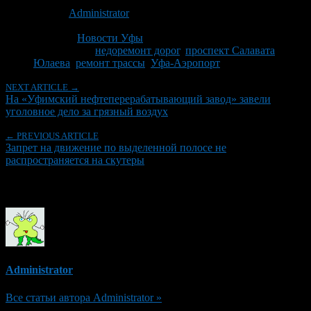
Опубликовано: 14 лет назад на 18.05.2012
Автор:
Administrator
Последнее изминение 18 мая, 2012 @ 3:01 пп
Рубрики
Новости Уфы
Tagged With:
недоремонт дорог
,
проспект Салавата
Юлаева
,
ремонт трассы
,
Уфа-Аэропорт
NEXT ARTICLE →
На «Уфимский нефтеперерабатывающий завод» завели
уголовное дело за грязный воздух
← PREVIOUS ARTICLE
Запрет на движение по выделенной полосе не
распространяется на скутеры
Об авторе
Administrator
Все статьи автора Administrator »