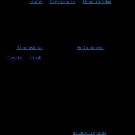
You are here:
Home
>
Все новости
>
Новости Уфы
>
Текущая статья
В Уфы пройдет очередной
граффити-фестиваль
Автор
Administrator
/ 16.05.2012 /
No Comments
Печать
Email
10 июня в поселке Новоалександровка пройдет
Республиканский Граффити-фестиваль «Искусство
улиц-2012». Девиз фестиваля «Всюду жизнь!», его цель —
«оживить» заброшенные места яркими рисунками.
Новоалександровка — это город призрак, по легенде людей из
поселка выселили из-за чрезмерной загазованности и
близости к индустриальным заводам. Для фестиваля
выделены стены трех пустующих домов, по улице
Энергетиков, которые выходят на Бирский тракт, так что
работы не останутся незамеченными.
Для участия в фестивале нужно в
альбоме группы
или