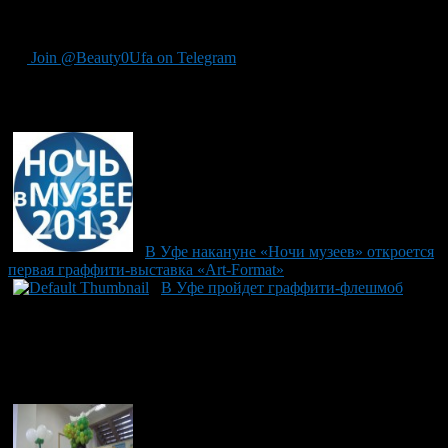
стартует маршрут 104 до Благовещенска. Следует выйти на
остановке «Парниковое хозяйство».
Join @Beauty0Ufa on Telegram
Рекомендуем почитать:
В Уфе накануне «Ночи музеев» откроется
первая граффити-выставка «Art-Format»
В Уфе пройдет граффити-флешмоб