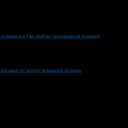
14 февраля в Уфе пройдет танцевальный флешмоб
 флешмоб по запуску фонариков желаний