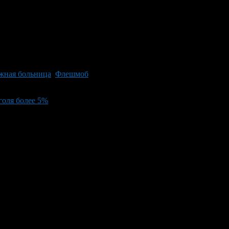
жная больница
,
Флешмоб
голя более 5%