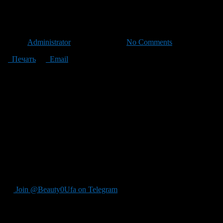
В Уфе пройдет граффити-фл
Автор
Administrator
/ 20.06.2012 /
No Comments
Печать
Email
24 июня 2012 года каждый житель Уфы может сделать наш горо
место на «легальной» стене, что находится по направлению дв
Цель мероприятия сделать наш город еще добрее. На стену бу
желанию. Аэрозольная краска будет предоставлена. Размер бук
Организаторы намерены поместить на стену строчку: «Давайте п
проезжающих мимо, но и будет создана многими жителями Уф
Начало:
24 июня, с 19.00 до 20.00
Место провидения
: остановка «Железнодорожная больница» в
Join @Beauty0Ufa on Telegram
Рекомендуем почитать: