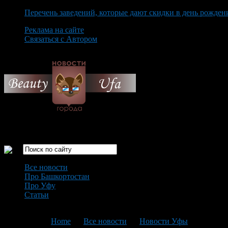
Перечень заведений, которые дают скидки в день рожден
Реклама на сайте
Связаться с Автором
Saturday August 8th, 2026
Только самые интересные новости города Уфа
Все новости
Про Башкортостан
Про Уфу
Статьи
Loading...
You are here:
Home
>
Все новости
>
Новости Уфы
>
Текущая