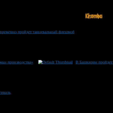
новременно пройдет танцевальный флешмоб
жки производства»
В Башкирии пройдет
тиваль