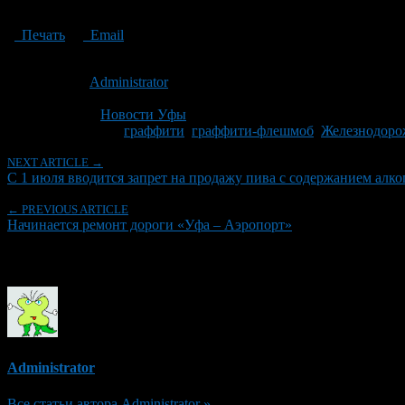
Печать
Email
Опубликовано: 14 лет назад на 20.06.2012
Автор:
Administrator
Последнее изминение 20 июня, 2012 @ 12:45 пп
Рубрики
Новости Уфы
Tagged With:
граффити
,
граффити-флешмоб
,
Железнодоро
NEXT ARTICLE →
С 1 июля вводится запрет на продажу пива с содержанием алко
← PREVIOUS ARTICLE
Начинается ремонт дороги «Уфа – Аэропорт»
Об авторе
Administrator
Все статьи автора Administrator »