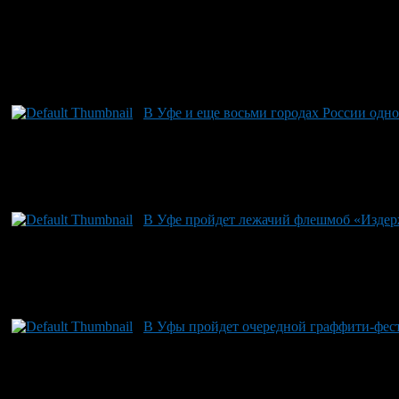
В Уфе и еще восьми городах России од
В Уфе пройдет лежачий флешмоб «Издер
В Уфы пройдет очередной граффити-фес