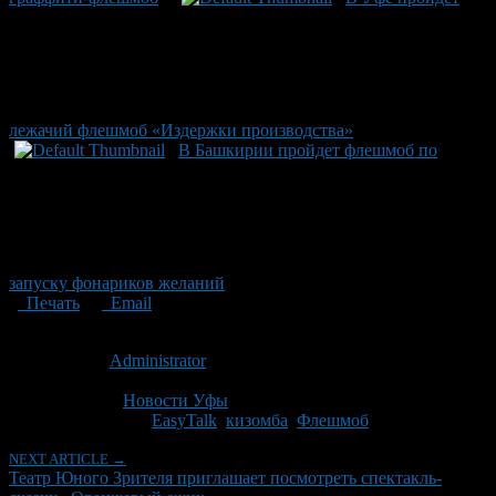
лежачий флешмоб «Издержки производства»
В Башкирии пройдет флешмоб по
запуску фонариков желаний
Печать
Email
Опубликовано: 13 лет назад на 07.01.2014
Автор:
Administrator
Последнее изминение 7 января, 2014 @ 10:22 дп
Рубрики
Новости Уфы
Tagged With:
EasyTalk
,
кизомба
,
Флешмоб
NEXT ARTICLE →
Театр Юного Зрителя приглашает посмотреть спектакль-