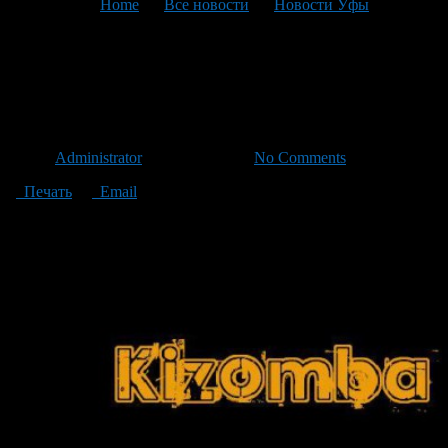
You are here:
Home
>
Все новости
>
Новости Уфы
>
Текущая статья
14 февраля в Уфе пройдет
танцевальный флешмоб
Автор
Administrator
/ 07.01.2014 /
No Comments
Печать
Email