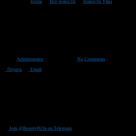
You are here:
Home
>
Все новости
>
Новости Уфы
>
Текущая статья
В Башкирии проведут
вакцинацию детей от
полиомиелита
Автор
Administrator
/ 23.04.2012 /
No Comments
Печать
Email
Дополнительная подчищающая иммунизация детей в
Башкирии будет проводиться в два этапа: с 23 по 27 апреля и с
21 по 25 мая на тех врачебных и фельдшерских участках, где
своевременный охват прививками против полиомиелита не
достиг 95%.
Напомним, с 21 по 27 апреля в Башкирии пройдет неделя
Европейской иммунизации.
Join @Beauty0Ufa on Telegram