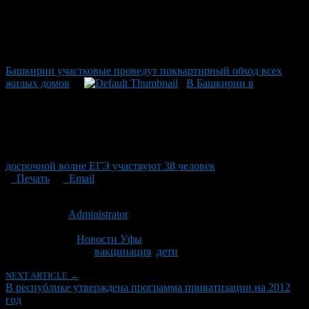
Башкирии участковые проведут поквартирный обход всех
жилых домов
В Башкирии в
досрочной волне ЕГЭ участвуют 38 человек
Печать
Email
Опубликовано: 14 лет назад на 23.04.2012
Автор:
Administrator
Последнее изминение 23 апреля, 2012 @ 1:19 пп
Рубрики
Новости Уфы
Tagged With:
вакцинация
,
дети
NEXT ARTICLE →
В республике утверждена программа приватизации на 2012
год