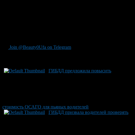
разобраться в ситуации. «Сейчас все начинают обсуждать
случай в Рязани, в других регионах. Но ведь все же видели,
все об этом знали. Но ведь никто не пришел и не сказал», —
отметил Виктор Нилов.
Напомним, главный гаишник Рязани Александр Алфосов
погорел на взятке в 500 тысяч рублей за выдачу «красивых
номеров».
Join @Beauty0Ufa on Telegram
Рекомендуем почитать:
ГИБДД предложила повысить
стоимость ОСАГО для пьяных водителей
ГИБДД призвала водителей проверять