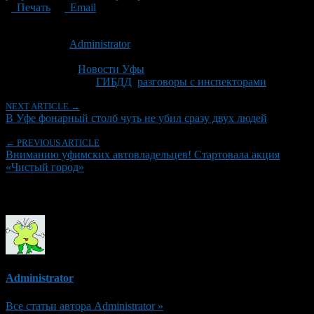
Печать
Email
Опубликовано: 14 лет назад на 12.04.2012
Автор:
Administrator
Последнее изминение 12 апреля, 2012 @ 9:01 пп
Рубрики
Новости Уфы
Tagged With:
ГИБДД
,
разговоры с инспекторами
NEXT ARTICLE →
В Уфе фонарный столб чуть не убил сразу двух людей
← PREVIOUS ARTICLE
Вниманию уфимских автовладельцев! Стартовала акция
«Чистый город»
Об авторе
Administrator
Все статьи автора Administrator »