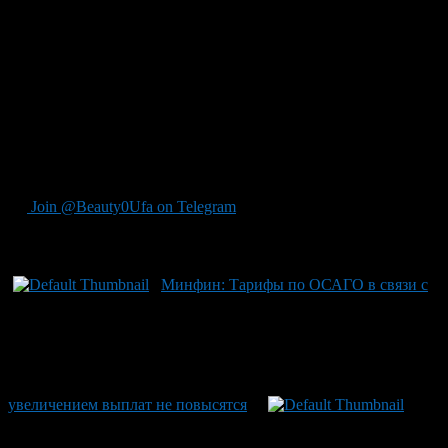
расширяться, потому что «мы идем к цивилизованной системе
страхования».
До введения единого стандарта страховые компании
принимали решение о выплате самостоятельно, при этом
пострадавшим часто приходилось обращаться в суд.
Данные изменения вступят в силу с 1 декабря 2011 года.
Также в РСА рассказали, что, если к моменту вступления в
действие нового закона о техосмотре Гознак не успеет
напечатать достаточного количества бланков талонов ТО, в
ход пойдут талоны старого образца.
Join @Beauty0Ufa on Telegram
Рекомендуем почитать:
Минфин: Тарифы по ОСАГО в связи c
увеличением выплат не повысятся