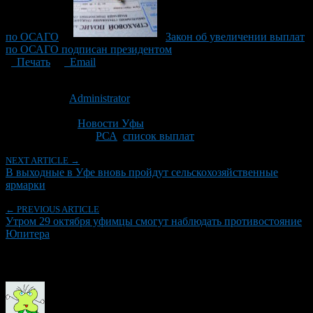
по ОСАГО
Закон об увеличении выплат
по ОСАГО подписан президентом
Печать
Email
Опубликовано: 15 лет назад на 28.10.2011
Автор:
Administrator
Последнее изминение 28 октября, 2011 @ 12:03 пп
Рубрики
Новости Уфы
Tagged With:
РСА
,
список выплат
NEXT ARTICLE →
В выходные в Уфе вновь пройдут сельскохозяйственные
ярмарки
← PREVIOUS ARTICLE
Утром 29 октября уфимцы смогут наблюдать противостояние
Юпитера
Об авторе