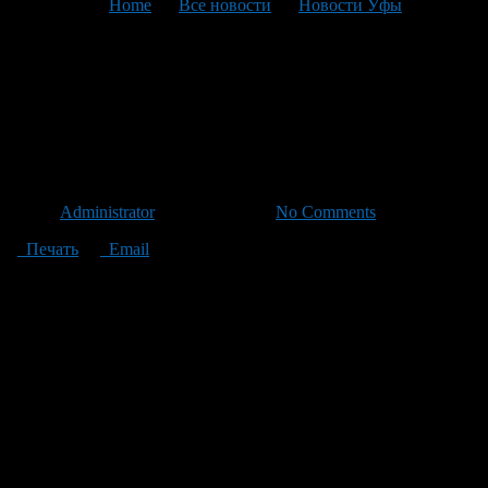
You are here:
Home
>
Все новости
>
Новости Уфы
>
Текущая статья
РСА дополнил список
выплат возмещения ущерба
по ОСАГО
Автор
Administrator
/ 28.10.2011 /
No Comments
Печать
Email
По всем четырем спорным ситуациям страховщиков теперь
обяжут выплачивать возмещение.
К спорным относятся ситуации, когда вред был нанесен:
отделившейся частью транспортного средства
в результате открытия двери машины
в результате самопроизвольного движения авто
при причинении вреда вне периода использования ТС.
Как отметила вице-президент РСА Светлана Никитина, в
дальнейшем список страховых прецедентов будет