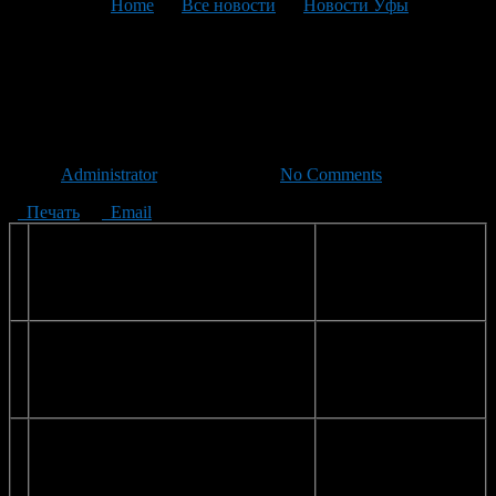
You are here:
Home
>
Все новости
>
Новости Уфы
>
Текущая статья
Спортивные школы
Кировского района г.Уфы
Автор
Administrator
/ 15.09.2011 /
No Comments
Печать
Email
№
Наименование учреждения
Адрес, телефон
п/
п
1.
ГОУДОД СДЮСШ по гребле на
Ул. Набережная, 132а
байдарках и каноэ
(ул. Аксакова, 14/1).
Тел.: 276-97-95
2.
РДЮСШ по шахматам
Ул. Менделеева,
146/1. Тел.: 256-51-40.
Факс: 256-51-21