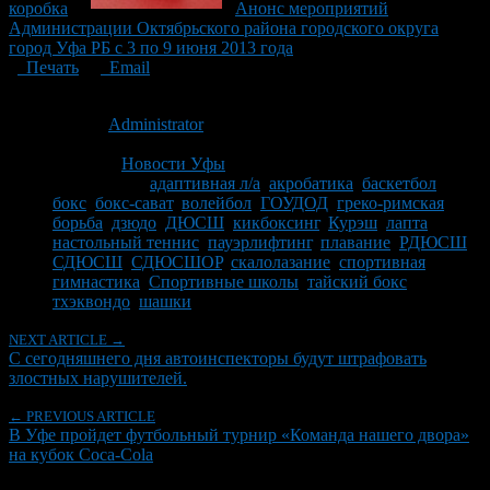
коробка
Анонс мероприятий
Администрации Октябрьского района городского округа
город Уфа РБ с 3 по 9 июня 2013 года
Печать
Email
Опубликовано: 15 лет назад на 15.09.2011
Автор:
Administrator
Последнее изминение 15 сентября, 2011 @ 12:39 пп
Рубрики
Новости Уфы
Tagged With:
адаптивная л/а
,
акробатика
,
баскетбол
,
бокс
,
бокс-сават
,
волейбол
,
ГОУДОД
,
греко-римская
борьба
,
дзюдо
,
ДЮСШ
,
кикбоксинг
,
Курэш
,
лапта
,
настольный теннис
,
пауэрлифтинг
,
плавание
,
РДЮСШ
,
СДЮСШ
,
СДЮСШОР
,
скалолазание
,
спортивная
гимнастика
,
Спортивные школы
,
тайский бокс
,
тхэквондо
,
шашки
NEXT ARTICLE →
С сегодняшнего дня автоинспекторы будут штрафовать
злостных нарушителей.
← PREVIOUS ARTICLE
В Уфе пройдет футбольный турнир «Команда нашего двора»
на кубок Coca-Cola