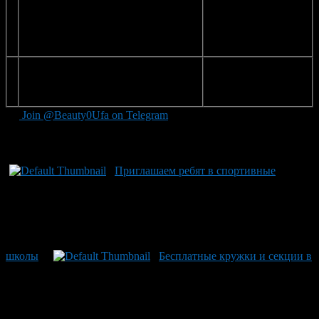
8.
ДЮСШ №20 (кикбоксинг,
Ул. Октябрьской
адаптивная л/а, бокс, пауэрлифтинг,
революции, 77/1.
баскетбол, скалолазание, шашки)
Тел.: 246-48-94
9.
ДЮСШ №34 (волейбол)
Ул. Горбатова, 5. Тел.:
252-23-99, 252-16-66
Join @Beauty0Ufa on Telegram
Рекомендуем почитать:
Приглашаем ребят в спортивные
школы
Бесплатные кружки и секции в