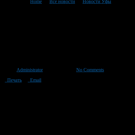
You are here:
Home
>
Все новости
>
Новости Уфы
>
Текущая статья
С сегодняшнего дня
автоинспекторы будут
штрафовать злостных
нарушителей.
Автор
Administrator
/ 15.09.2011 /
No Comments
Печать
Email
С 10 сентября в центре Уфы на семи улицах движение стало
односторонним. В квадрате, ограниченном улицами
Революционной, Цюрупы, Аксакова и Пушкина, выставлены
24 поста ДПС.
И в течение трех первых рабочих дней этой недели
сотрудники ГИБДД не штрафовали водителей, которые по
невнимательности заехали под знак «кирпич», а проводили
разъяснительные беседы.