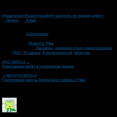
Управления Росреестра будут работать по новому адресу
Печать
Email
Опубликовано: 15 лет назад на 15.09.2011
Автор:
Administrator
Последнее изминение 15 сентября, 2011 @ 9:21 дп
Рубрики
Новости Уфы
Tagged With:
Аксакова
,
движение стало односторонним
,
ДПС
,
Пушкина
,
Революционной
,
Цюрупы
NEXT ARTICLE →
Приглашаем ребят в спортивные школы
← PREVIOUS ARTICLE
Спортивные школы Кировского района г.Уфы
Об авторе