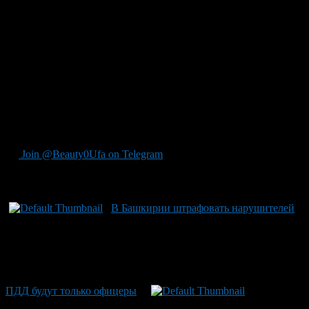
В часы пик на трех улицах столицы: Революционной, Карла
Маркса и Достоевского стало затруднено автомобильное
движение, заторы происходят из-за невнимательных
нарушителей.
С сегодняшнего дня автоинспекторы будут штрафовать
злостных нарушителей.
Так, за выезд под знак «Движение запрещено» водителям
грозит лишение водительского удостоверения на срок от 4 до
6 месяцев.
Join @Beauty0Ufa on Telegram
Рекомендуем почитать:
В Башкирии штрафовать нарушителей
ПДД будут только офицеры