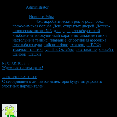
Опубликовано: 15 лет назад на 14.09.2011
Автор:
Administrator
Последнее изминение 14 сентября, 2011 @ 9:17 пп
Рубрики
Новости Уфы
Tagged With:
45/1 акробатический рок-н-ролл
,
бокс
,
греко-римская борьба
,
День открытых дверей
,
Детско-
юношеская школа №3
,
дзюдо
,
каратэ кёкусинкай
,
кикбоксинг
,
киокушинкай каратэ-до
,
лыжные гонки
,
настольный теннис
,
плавание
,
спортивная аэробика
,
стрельба из лука
,
тайский бокс
,
тхэквондо (ВТФ)
,
тяжелая атлетика
,
ул. Пр. Октября
,
фехтование
,
хоккей с
шайбой
,
шашки
NEXT ARTICLE →
Ждем вас на ярмарках!
← PREVIOUS ARTICLE
С сегодняшнего дня автоинспекторы будут штрафовать
злостных нарушителей.
Об авторе