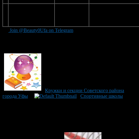
резерва «Уфимец»
спортивная аэробика
Детско-юношеская
ул. Бабушкина,
киокушинкай каратэ-д
спортивная школа по
17/1
7.
киокушинкай
каратэ-до
Join @Beauty0Ufa on Telegram
Рекомендуем почитать:
Кружки и секции Советского района
города Уфы
Спортивные школы