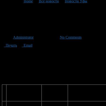
You are here:
Home
>
Все новости
>
Новости Уфы
>
Текущая статья
Приглашаем ребят в
спортивные школы
Автор
Administrator
/ 14.09.2011 /
No Comments
Печать
Email
15 сентября с 9.00 до 20.00 ч. в спортивных школах
Советского района, как и по всей Уфе, пройдет День
открытых дверей.
Адреса и телефоны школ приведены в таблице. Подробности
можно узнать в районном спорткомитете по телефону 272-28-
21.
№
Название
Адрес
Культивируемый ви
№
учреждения
спорта
Детско-юношеская
ул.
лыжные гонки,хоккей 