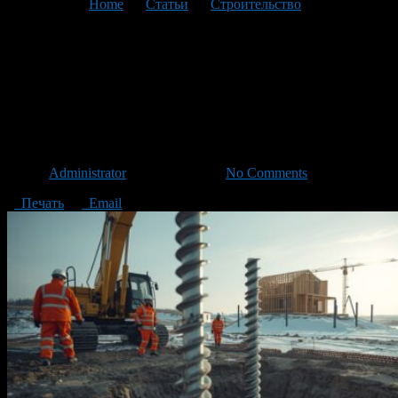
You are here:
Home
>
Статьи
>
Строительство
>
Текущая
статья
Винтовые сваи в Омске:
надежный фундамент для
вашего дома
Автор
Administrator
/ 25.03.2026 /
No Comments
Печать
Email