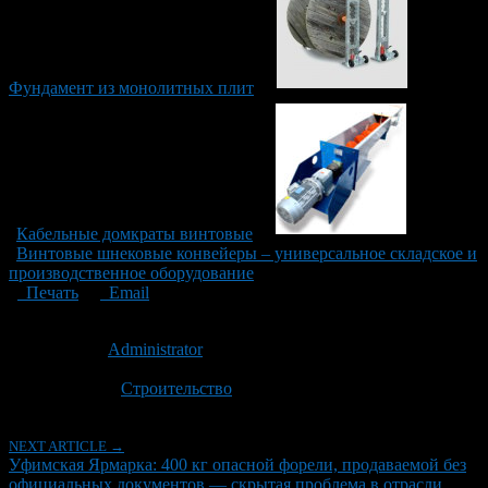
Фундамент из монолитных плит
Кабельные домкраты винтовые
Винтовые шнековые конвейеры – универсальное складское и
производственное оборудование
Печать
Email
Опубликовано: 5 месяцев назад на 25.03.2026
Автор:
Administrator
Последнее изминение 25 марта, 2026 @ 4:42 пп
Рубрики
Строительство
NEXT ARTICLE →
Уфимская Ярмарка: 400 кг опасной форели, продаваемой без
официальных документов — скрытая проблема в отрасли