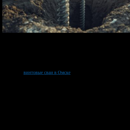
Винтовые сваи представляют собой стальные трубы с
приваренными лопастями, которые ввинчиваются в грунт,
обеспечивая прочное основание для строительства. В
условиях Омска, с его суровыми зимами и неоднородными
почвами, такой фундамент особенно востребован для
малоэтажных построек, заборов и гаражей. Компания по
установке
винтовые сваи в Омске
предлагает полный цикл
работ — от расчета до монтажа, гарантируя долговечность
конструкции.
Преимущества винтовых свай
Винтовые сваи позволяют обустроить фундамент без
земляных работ и тяжелой техники. Монтаж занимает 1–2 дня
даже в зимний период, что критично для сибирского климата
Омска с глубиной промерзания грунта до 2 метров. Несущая
способность свай достигает 5–10 тонн на элемент, в