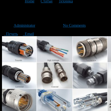
You are here:
Home
>
Статьи
>
Техника
>
Текущая статья
Виды разъемов для кабеля
Автор
Administrator
/ 29.08.2025 /
No Comments
Печать
Email