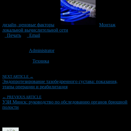
дизайн, ценовые факторы
Монтаж
локальной вычислительной сети
Печать
Email
Опубликовано: 11 месяцев назад на 29.08.2025
Автор:
Administrator
Последнее изминение 29 января, 2026 @ 9:46 дп
Рубрики
Техника
NEXT ARTICLE →
Эндопротезирование тазобедренного сустава: показания,
этапы операции и реабилитация
← PREVIOUS ARTICLE
УЗИ Минск: руководство по обследованию органов брюшной
полости
Об авторе