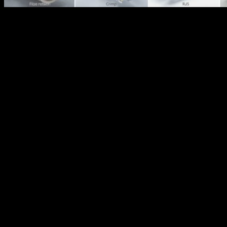
Разъемы для кабеля применяются для соединения
проводников с оборудованием и между собой. От их типа
зависит надежность контакта качество передачи сигнала и
удобство обслуживания линии. В инженерной практике
разъем рассматривается как функциональный элемент цепи а
не как вспомогательная деталь. Ошибки при выборе приводят
к потерям сигнала перегреву контактов и нестабильной работе
оборудования.
Разъемы для силовых кабелей
Силовые разъемы предназначены для передачи электрической
энергии. Они рассчитаны на определенные токи и
напряжения. Основное требование к таким изделиям это
надежный контакт и устойчивость к нагреву. Неподходящий
разъем приводит к увеличению переходного сопротивления и
ускоренному износу соединения.