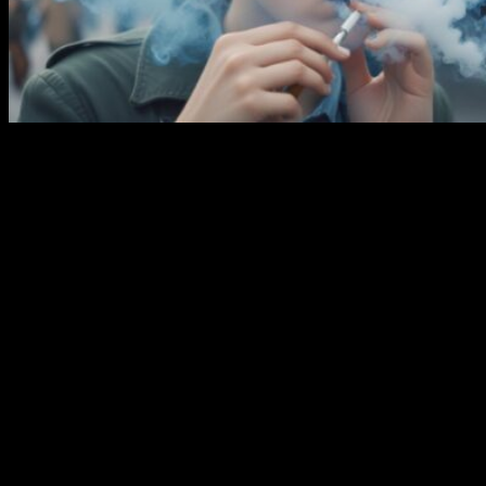
В Башкирии установят штрафы за курение вейпов
в общественных местах. Соответствующие изменения
в сентябре намерены внести в КоАП республики депутаты
Госсобрания.
Парламентарии считают, что такую меру нужно
распространить на всю никотинсодержащую продукцию,
в том числе и на кальян.
Общественные места, в которых запрещается курение: школы,
больницы, санатории, поезда, самолёты, территории парков
и скверов, остановки общественного транспорта, подземные
и надземные пешеходные переходы, места проведения
публичных мероприятий и т. д.
За курение табака предусмотрен штраф для граждан в размере
500 рублей и 1000 рублей — за повторное нарушение.