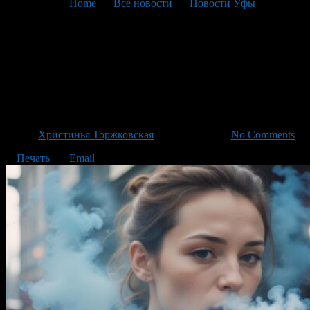
You are here:
Home
>
Все новости
>
Новости Уфы
>
Текущая статья
В Башкирии установят
штрафы за курение вейпов
в общественных местах.
Автор
Христинья Торжковская
/ 09.09.2024 /
No Comments
Печать
Email