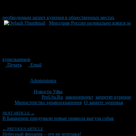
необходимым запрет курения в общественных местах
Минздрав России радикально взялся за
курильщиков
Печать
Email
Опубликовано: 14 лет назад на 21.05.2012
Автор:
Administrator
Последнее изминение 21 мая, 2012 @ 9:37 дп
Рубрики
Новости Уфы
Tagged With:
ProUfu.Ru
,
законопроект
,
запретят курение
,
Министерство здравоохранения
,
О защите здоровья
NEXT ARTICLE →
В Башкирии придумали новые правила выгула собак
← PREVIOUS ARTICLE
Небесный фонарик – это не игрушка!