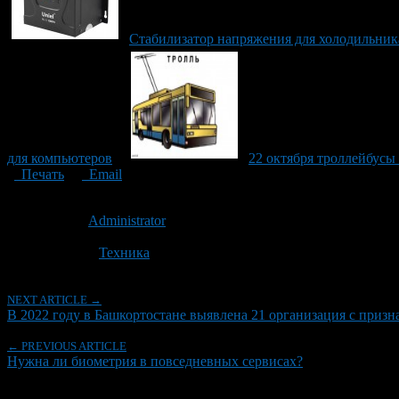
Стабилизатор напряжения для холодильник
для компьютеров
22 октября троллейбусы
Печать
Email
Опубликовано: 3 года назад на 13.02.2023
Автор:
Administrator
Последнее изминение 13 февраля, 2023 @ 5:17 пп
Рубрики
Техника
NEXT ARTICLE →
В 2022 году в Башкортостане выявлена 21 организация с приз
← PREVIOUS ARTICLE
Нужна ли биометрия в повседневных сервисах?
Об авторе