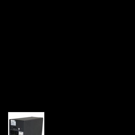
приборы от нестабильного электроснабжения. Благодаря этому 
ства, предназначенные для регулирования напряжения в однофа
но для нормальной работы электрооборудования и для защиты о
аких как промышленность, коммерция и жилищное строительство
ондиционеры и другое электронное оборудование.
 напряжения, обеспечивая работу подключенного оборудования.
 бытовой, но и промышленной техники. Электроника стабилизато
одит за пределы допустимого.