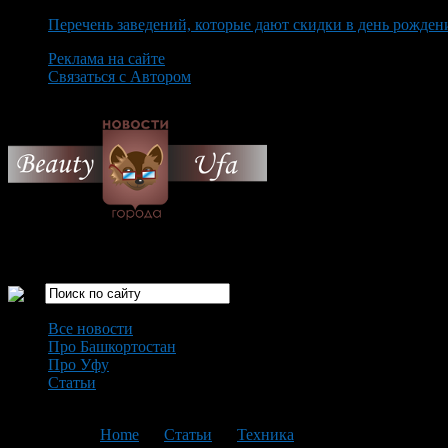
Перечень заведений, которые дают скидки в день рожден
Реклама на сайте
Связаться с Автором
Friday August 7th, 2026
Только самые интересные новости города Уфа
Все новости
Про Башкортостан
Про Уфу
Статьи
Loading...
You are here:
Home
>
Статьи
>
Техника
>
Текущая статья