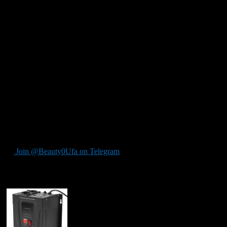
Широкий спектр применения.
Однофазные стабилизаторы Энергия надежно защищают электро
Однофазные стабилизаторы напряжения ЭнергоТех – это устрой
поддержания стабильного уровня напряжения в сети, что важ
Сфера применения
Установки могут быть использованы в различных отраслях, т
электронных устройств, таких как компьютеры, телевизоры, к
Стабилизаторы могут работать в широком диапазоне входного
воздействий, и могут быть использованы для защиты не только
превышения входного напряжения выходное напряжение не вых
Join @Beauty0Ufa on Telegram
Рекомендуем почитать: