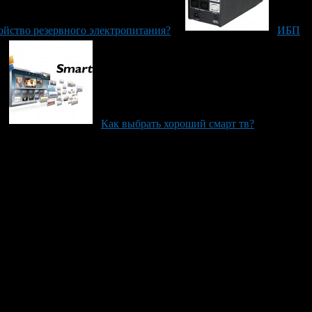
ойство резервного электропитания?
ИБП
Как выбрать хороший смарт тв?