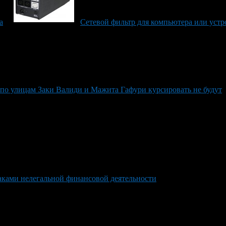
а
Сетевой фильтр для компьютера или устр
 по улицам Заки Валиди и Мажита Гафури курсировать не будут
наками нелегальной финансовой деятельности