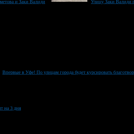
метова и Заки Валиди
Улицу Заки Валиди 
Впервые в Уфе! По улицам города будет курсировать благотв
т на 3 дня