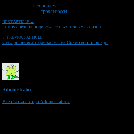
Последнее изминение 21 октября, 2013 @ 4:01 пп
Рубрики
Новости Уфы
Tagged With:
троллейбусы
NEXT ARTICLE →
Зимняя резина подорожает из-за новых акцизов
← PREVIOUS ARTICLE
Сегодня нельзя парковаться на Советской площади
Об авторе
Administrator
Все статьи автора Administrator »
Добавить комментарий