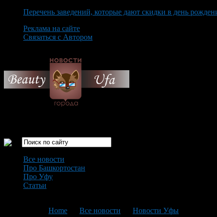
Перечень заведений, которые дают скидки в день рожден
Реклама на сайте
Связаться с Автором
Thursday August 6th, 2026
Только самые интересные новости города Уфа
Все новости
Про Башкортостан
Про Уфу
Статьи
Loading...
You are here:
Home
>
Все новости
>
Новости Уфы
>
Текущая