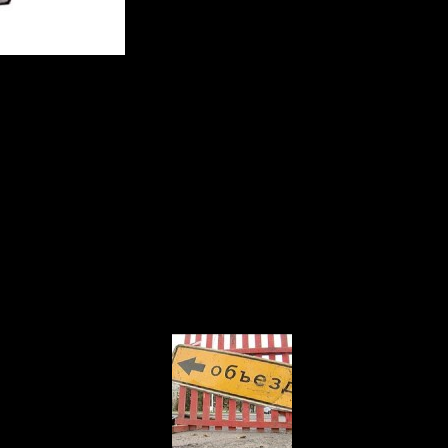
на тяговой подстанции №6 будет произведено отключение напряж
0 часов ночи.
к – Башдрамтеатр), №12 (микрорайон «Белореченский» – Башдр
транспорта «Центральный рынок», не доезжая до конечной остан
им заблаговременно планировать маршрут движения.
с-служба Администрации ГО г.Уфа