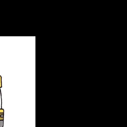
лицам Заки Валиди и Мажита Га