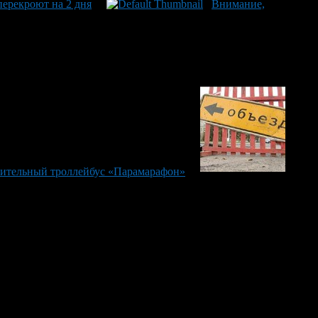
перекроют на 2 дня
Внимание,
орительный троллейбус «Парамарафон»