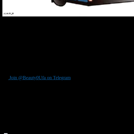
22 октября 2013 года в связи с профилактическими работами 
Мажита Гафури. Напряжения не будет с 6:00 часов утра до 24:0
В связи с этим троллейбусные маршруты №2 (Колхозный рыно
совершать разворот на кольце возле остановки общественного 
Приносим свои извинения за доставленные неудобства и прос
Источник: Информационно-аналитическое управление — прес
Join @Beauty0Ufa on Telegram
Рекомендуем почитать: