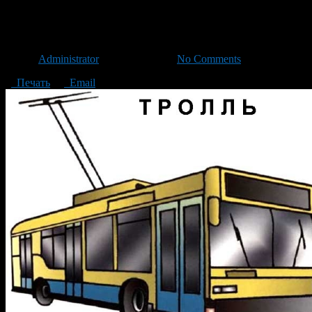
22 октября троллейбусы по у
Автор
Administrator
/ 21.10.2013 /
No Comments
Печать
Email