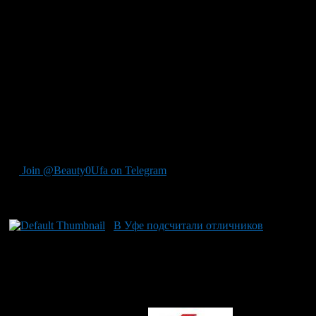
ежегодная бесплатная культурно-просветительская акция,
направленная на формирование интереса к изучению
русского языка и повышение уровня грамотности для всех
желающих, независимо от возраста, национальности, уровня
образования и социального статуса. Уникальные тексты для
диктовки специально пишут известные писатели. Первый
Тотальный диктант провели в 2004 году студенты
гуманитарного факультета Новосибирского государственного
университета. За 18 лет акция приобрела всемирный масштаб:
её организует фонд «Тотальный диктант», а проводят
активисты и волонтёры в разных уголках планеты. В Уфе
акция впервые состоялась в 2012 году.
Join @Beauty0Ufa on Telegram
Рекомендуем почитать:
В Уфе подсчитали отличников