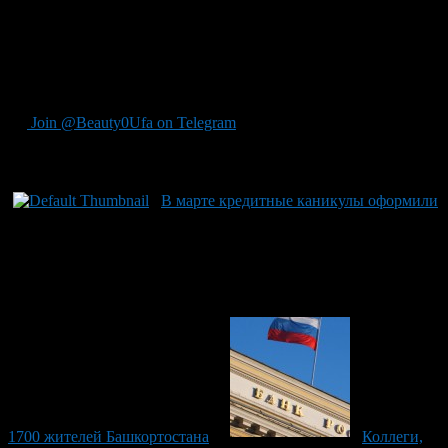
собственные программы реструктуризации. За март от
индивидуальных предпринимателей и МСП Башкортостана
поступило более 300 таких обращений. Почти 40% из них
одобрены. Объем задолженности по проведенным
реструктуризациям составил около 800 млн рублей.
Join @Beauty0Ufa on Telegram
Рекомендуем почитать:
В марте кредитные каникулы оформили
1700 жителей Башкортостана
Коллеги,