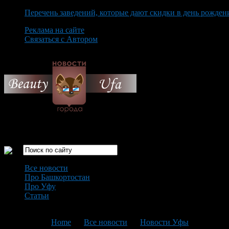
Перечень заведений, которые дают скидки в день рожден
Реклама на сайте
Связаться с Автором
Sunday August 9th, 2026
Только самые интересные новости города Уфа
Все новости
Про Башкортостан
Про Уфу
Статьи
Loading...
You are here:
Home
>
Все новости
>
Новости Уфы
>
Текущая