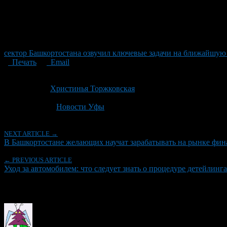
сектор Башкортостана озвучил ключевые задачи на ближайшую
Печать
Email
Опубликовано: 5 лет назад на 02.06.2021
Автор:
Христинья Торжковская
Последнее изминение 2 июня, 2021 @ 8:51 пп
Рубрики
Новости Уфы
NEXT ARTICLE →
В Башкортостане желающих научат зарабатывать на рынке фин
← PREVIOUS ARTICLE
Уход за автомобилем: что следует знать о процедуре детейлинга
Об авторе