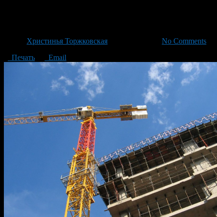
За год пайщики ЖНК Башкорт
Автор
Христинья Торжковская
/ 02.06.2021 /
No Comments
Печать
Email