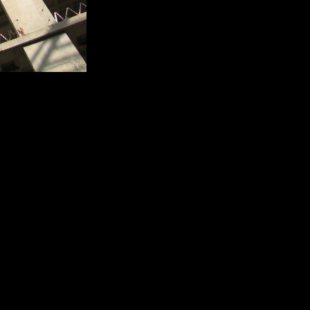
опительных кооператива (ЖНК). Их общий паевой фонд превышае
ь почти 300 квартир общей площадью 14,5 тыс. кв. м.
нансирования. Они представляют собой добровольные объедине
стве одного из инструментов повышения доступности жилья дл
ило, значительно ниже, чем с использованием ипотеки. Такая м
 в крупных городах востребована прежде всего схема проектно
сии Марат Кашапов.
ооперативов деятельность ЖНК контролирует Банк России. В то 
 мошенников, следует проверить организацию в реестре Банка 
».
 итогам 2020 года их суммарный паевой фонд превысил 13 млрд р