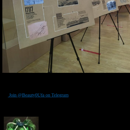
Посетить выставку могут все желающие. Работа экспозиции про
Join @Beauty0Ufa on Telegram
Рекомендуем почитать: