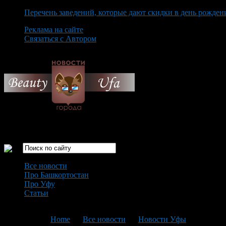
Перечень заведений, которые дают скидки в день рожден
Реклама на сайте
Связаться с Автором
Thursday August 6th, 2026
Только самые интересные новости города Уфа
Все новости
Про Башкортостан
Про Уфу
Статьи
Loading...
You are here:
Home
>
Все новости
>
Новости Уфы
>
Текущая