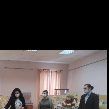
спозиция подготовлена в 2020 году в честь 160-летия
, рассказывающие об истории российских денег: «Как делали
 отделения Банка России в республике. Среди них –
ащиты монет и купюр. Интерес вызовет и то, как наши предки
ния-Национального банка по Республике Башкортостан Банка