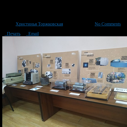
В Стерлитамаке открылась вы
Автор
Христинья Торжковская
/ 03.02.2021 /
No Comments
Печать
Email