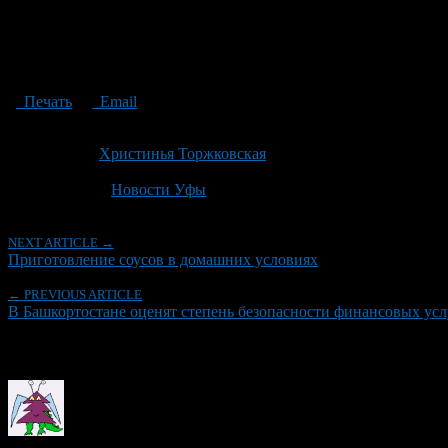
Печать
Email
Опубликовано: 6 лет назад на 03.02.2021
Автор:
Христинья Торжковская
Последнее изминение 3 февраля, 2021 @ 5:16 пп
Рубрики
Новости Уфы
NEXT ARTICLE →
Приготовление соусов в домашних условиях
← PREVIOUS ARTICLE
В Башкортостане оценят степень безопасности финансовых усл
Об авторе