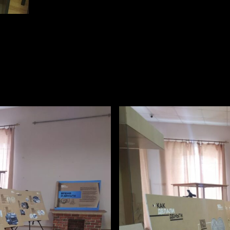
крылась выставка Банка России «Время и деньги». Уникальная эк
тана открылась впервые. На выставке представлены фотостенды
кже посетители могут увидеть эксклюзивные экспонаты из музея
осчетная машина и машина для счета денежных билетов.
о деньгах, изучить историю их изготовления, узнать секреты з
лать новейшие технологии сегодня», – отметила эксперт Отделе