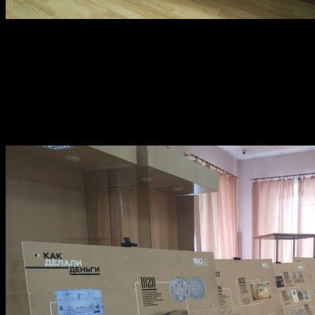
3 февраля в Стерлитамакском историко-краеведческом музее от
Центрального банка Российской Федерации.
Подобная экспозиция во втором по величине городе Башкортос
деньги?», «Как считали деньги?», «Как защищали деньги?». Та
деревянные счеты, арифмометры, старинная сургучница, монет
«Экскурсанты могут открыть для себя много новой информации 
хранили, перевозили свои сбережения, и как это позволяют де
России Анна Романова.