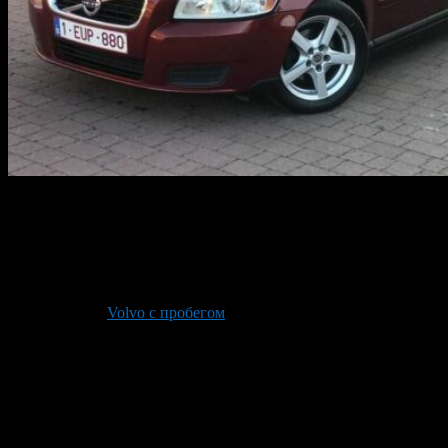
Машина Volvo сегодня — символ надежности и безопасности.
Да, многие заговорят о высокой цене автомобилей бренда, но
иначе быть и не может. Безопасность не может стоить дешево.
При этом вы получаете комфорт при вождении, хорошие
характеристики и хорошую защиту пассажиров и водителя во
время ДТП. Но если новая машина вам не по карману, можно
всегда купить
Volvo с пробегом
, что вполне реально сделать
сегодня. Вы получите действительно надежный автомобиль за
разумную цену.
Какую модель бу выбрать?
Сегодня шведские автомобили считаются семейными, так как