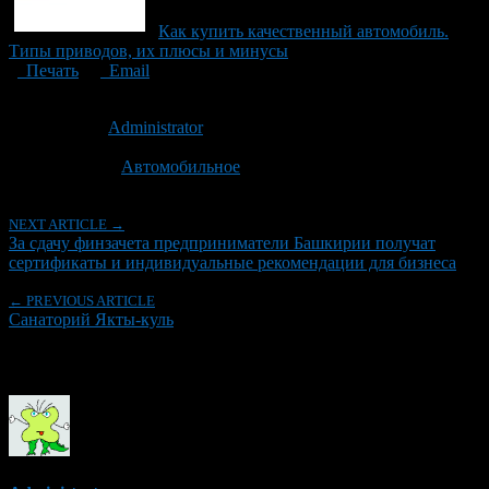
Как купить качественный автомобиль.
Типы приводов, их плюсы и минусы
Печать
Email
Опубликовано: 6 лет назад на 16.12.2020
Автор:
Administrator
Последнее изминение 16 декабря, 2020 @ 2:18 пп
Рубрики
Автомобильное
NEXT ARTICLE →
За сдачу финзачета предприниматели Башкирии получат
сертификаты и индивидуальные рекомендации для бизнеса
← PREVIOUS ARTICLE
Санаторий Якты-куль
Об авторе