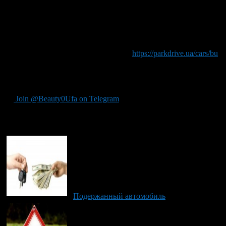
нужно для этого сделать — это грамотно подойти к осмотру
машины.
Просмотреть и купить подходящие модели шведской или
любой другой марки легче всего на онлайн автобазарах.
Например, компания «Парк Драйв»:
https://parkdrive.ua/cars/bu
имеет богатый ассортимент объявлений по покупке и
продаже подержанных авто владельцев со всех регионов
Украины.
Join @Beauty0Ufa on Telegram
Рекомендуем почитать:
Подержанный автомобиль