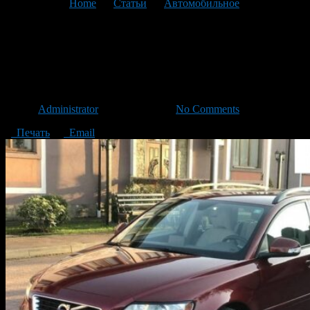
You are here:
Home
>
Статьи
>
Автомобильное
>
Текущая
статья
Какой автомобиль Volvo
приобрести для себя и семьи?
Автор
Administrator
/ 16.12.2020 /
No Comments
Печать
Email