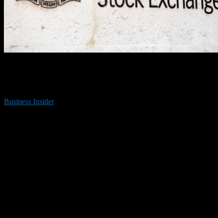
Лондонская фондовая биржа (LSE) одобрила размещение
акций Argo Blockchain, которая предлагает своим
пользователям возможность удаленного майнинга
криптовалют с помесячной оплатой. Об этом сообщает
Business Insider
.
Появление первой криптовалютной компании на одной из
старейших в мире фондовых бирж можно считать важным
событием для всей индустрии, которая, несмотря на
очевидное сопротивление со стороны традиционного
финансового сектора, неуклонно приобретает все более
широкое принятие.
По информации издания, две недели назад фирма получила
разрешение на размещение акций от Управления
Великобритании по листингу, и в результате выхода на IPO
она планирует привлечь £20 млн ($26.8 млн).
Инвестиционная оценка Argo Blockchain после этого должна