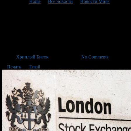
You are here:
Home
>
Все новости
>
Новости Мира
>
Текущая статья
На Лондонской фондовой
бирже появится первая
криптовалютная компания
Автор
Хриплый Биток
/ 13.06.2018 /
No Comments
Печать
Email