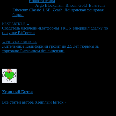
Рубрики
Новости Мира
Tagged With:
Argo Blockchain
,
Bitcoin Gold
,
Ethereum
,
Ethereum Classic
,
LSE
,
Zcash
,
Лондонская фондовая
биржа
NEXT ARTICLE →
Создатель блокчейн-платформы TRON завершил сделку по
покупке BitTorrent
← PREVIOUS ARTICLE
Жительнице Калифорнии грозит до 2.5 лет тюрьмы за
торговлю Биткоином без лицензии
Об авторе
Хриплый Биток
Все статьи автора Хриплый Биток »
Добавить комментарий