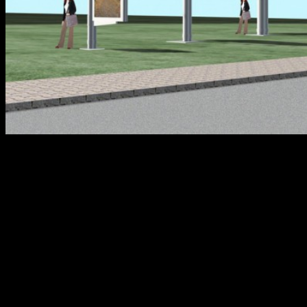
Наружная реклама представляет собой самый мощный и
эффективный на сегодняшний день способ завить об услугах
или товарах своей компании. Кроме того, инвестиции в
наружную рекламу могут стать самым доступным и
окупаемым способом увеличить популярность товаров
компании в условиях современного рынка. На сегодняшний
день существует огромное разнообразие самых различных
типов рекламных конструкций, которые позволяют сделать
это воздействие максимально эффективным.
Стоит помнить, что успешная реклама в «наружке» — это,
прежде всего качественная рекламная конструкция, которая
имеет грамотный дизайн, выполнена с использованием