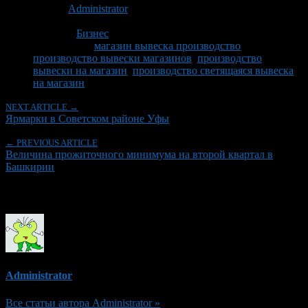
Автор:
Administrator
Последнее изминение 26 апреля, 2017 @ 2:41 пп
Рубрики
Бизнес
Tagged With:
магазин вывеска производство
,
производство вывески магазинов
,
производство
вывески на магазин
,
производство светящаяся вывеска
на магазин
NEXT ARTICLE →
Ярмарки в Советском районе Уфы
← PREVIOUS ARTICLE
Величина прожиточного минимума на второй квартал в
Башкирии
Об авторе
Administrator
Все статьи автора Administrator »