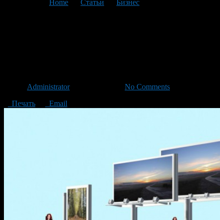
You are here:
Home
>
Статьи
>
Бизнес
>
Текущая статья
Наружная реклама в Киеве
от «Первая Рекламная
Компания»
Автор
Administrator
/ 04.09.2015 /
No Comments
Печать
Email