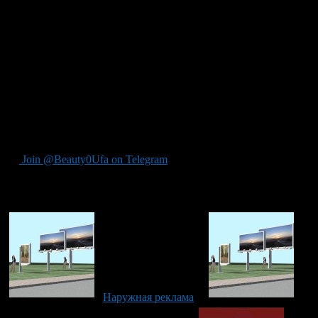
эффективность.
Если Вам нужна вывеска для магазина одежды, рекламная
вывеска для автомойки или вывески для других видов
деятельности, обратитесь к услугам компании Первая
Рекламная в Киеве (1-rk.com.ua, +38 (044) 233 74 30). Мы
всегда рады сотрудничеству и можем изготовить заказ любого
уровня сложности. Информацию о нас Вы можете прочитать
на официальном сайте компании, а так же получить ответы на
все актуальные для Вас вопросы, связавшись со
специалистами компании Первая Рекламная.
Join @Beauty0Ufa on Telegram
Рекомендуем почитать:
Наружная реклама