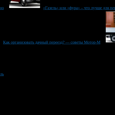
жно
«Газель» или «фура» – что лучше для пе
Как организовать дачный переезд? — советы Мотор-М
ель