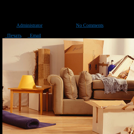
Для переезда газель лучше з
Автор
Administrator
/ 26.01.2018 /
No Comments
Печать
Email