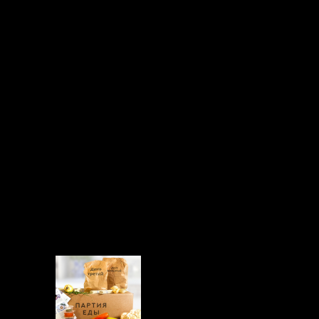
зможно перевезти все предметы домашней обстановки и личные
мощь грузчиков.
ещей. Они работают очень осторожно, чтобы не нанести урон
спетчеру о том, сколько грузчиков понадобится и есть ли
лне доступна. Большинство людей предпочитают заплатить