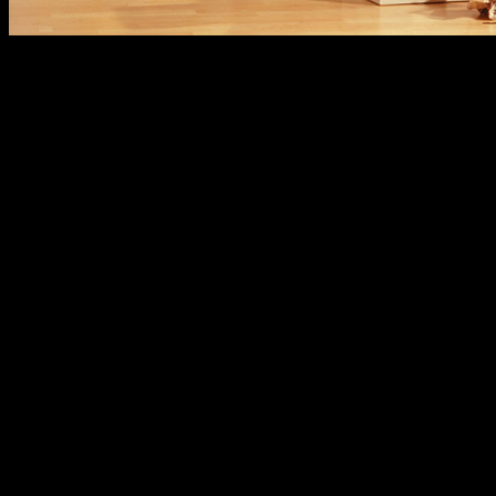
Квартирный переезд – событие серьезное. Люди готовятся к не
помощью, которую предлагают компании-перевозчики, то это м
Оренбурге и грузоперевозками от официальных организаций. 
Помощь профессионалов
Сегодня очень много публикуется объявлений на авито, Оренбу
понимать, что доверять частным лицам свои вещи нежелательно
Но случаются ситуации и похуже, когда перевозимое имущество 
подобных происшествий.
Сотрудничество с профессионально
Материальная ответственность за груз;
Осторожное обращение с перевозимыми вещами;
Предоставление услуг по упаковке груза;
Помощь квалифицированных грузчиков;
Доступные цены на аренду автомобилей.
Поэтому лучше предпочесть частным объявлениям на авито в 
быстро, благодаря им можно переехать всего за один день.