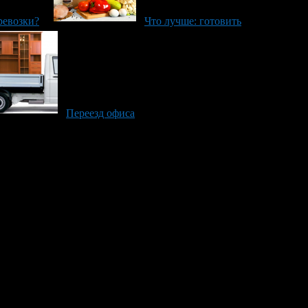
ревозки?
Что лучше: готовить
Переезд офиса