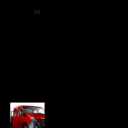
а (заказать можно
тут
). В багажнике легкового автомобиля нево
редоставляют своим заказчикам еще одну полезную услугу – по
зки бытовой техники, мягкой мебели, шкафов, тумб и прочих в
иалисты используют такие средства, как:
ьно. Заказывая для переезда газель, нужно сразу сообщить ди
тельных услуг, так же как и на аренду грузовых машин, впо