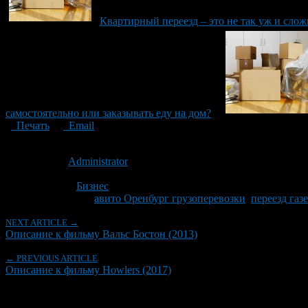
Квартирный переезд – это не так уж и сло
самостоятельно или заказывать еду на дом?
Печать
Email
Опубликовано: 9 лет назад на 26.01.2018
Автор:
Administrator
Последнее изминение 26 января, 2018 @ 11:30 дп
Рубрики
Бизнес
Tagged With:
авито Оренбург грузоперевозки
,
переезд газ
NEXT ARTICLE →
Описание к фильму Вальс Бостон (2013)
← PREVIOUS ARTICLE
Описание к фильму Howlers (2017)
Об авторе