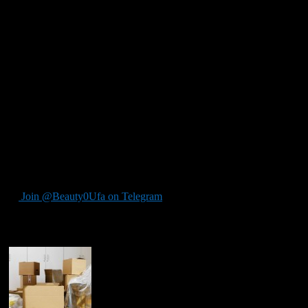
Помощь грузчиков
Когда предстоит квартирный переезд, газель просто необходим
вещи. Но помимо аренды автомобилей компании-перевозчики п
Эти сотрудники обладают опытом и навыками аккуратной погру
грузу.
Для того чтобы обезопасить имущество клиента, спец
Фиксирующие ремни в кузове;
Противоударная пленка;
Полиэтиленовая пленка.
Услуги по упаковке груза оплачиваются, как правило, отдел
потребность в упаковочных материалах. Стоимость дополни
приемлемую сумму и не напрягаться с тасканием тяжестей.
Join @Beauty0Ufa on Telegram
Рекомендуем почитать: