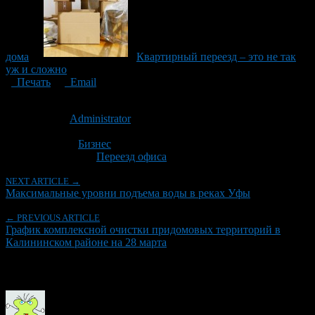
дома
Квартирный переезд – это не так
уж и сложно
Печать
Email
Опубликовано: 9 лет назад на 27.03.2017
Автор:
Administrator
Последнее изминение 27 марта, 2017 @ 2:23 пп
Рубрики
Бизнес
Tagged With:
Переезд офиса
NEXT ARTICLE →
Максимальные уровни подъема воды в реках Уфы
← PREVIOUS ARTICLE
График комплексной очистки придомовых территорий в
Калининском районе на 28 марта
Об авторе