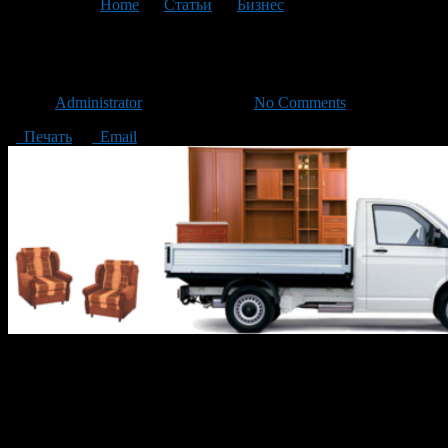
You are here:
Home
>
Статьи
>
Бизнес
>
Текущая статья
Переезд офиса
Автор
Administrator
/ 27.03.2017 /
No Comments
Печать
Email
Переезд офиса – очень масштабное мероприятие. Оно
обусловлено тремя факторами:
Большое количество офисной мебели.
Габариты и вес мебели.