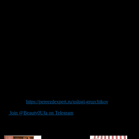
вес мебели, ее количество, количество техники и количество
этажей.
Лучше вызвать специалиста сразу, и он укажет вам точную
стоимость. Его услуги бесплатны.Важно не доверять
незарегистрированным фирмам. Соблазн велик, поскольку их
цены на порядок дешевле.
Однако, когда вы заключаете контракт с официально
зарегистрированной фирме по перевозкам, вы страхуете свое
имущество на случай повреждения во время переезда.
Соответственно, если на мебели окажется трещина, или
офисная техника не включится на следующий день, вы не
будете иметь права предъявить неофициальной фирме
никаких претензий. Тогда как официальная фирма несет
ответственность за перевозимое имущество, и возместит
принесенный ущерб.
Источник:
https://pereezdexpert.ru/uslugi-gruzchikov
.
Join @Beauty0Ufa on Telegram
Рекомендуем почитать: