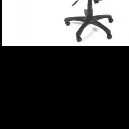
Если человек большую часть времени сидит за компьютером,
то ему стоит подумать о том, что позвоночник во время такой
работы подвергается серьёзным нагрузкам. По этой причине
необходимо сделать все, чтобы спина находилась в
вертикальном положении. Таким образом, удастся избежать
заболеваний спины и шеи, а также увеличить собственную
работоспособность. Для этого требуется ответственно
подойти к подбору компьютерного стула.
Во время приобретения компьютерного кресла стоит
наибольшее внимание уделить материалу, из которого сделан
корпус, наполнитель и обивка. Корпус в большинстве случаев
производится из металлических либо пластиковых деталей. В
качестве обивочного материала используется
преимущественно кожзаменитель, кожа или ткань. Когда