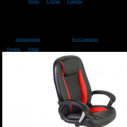
You are here:
Home
>
Статьи
>
Советы
>
Текущая статья
Как следует выбирать
компьютерное кресло?
Автор
Administrator
/ 24.08.2017 /
No Comments
Печать
Email