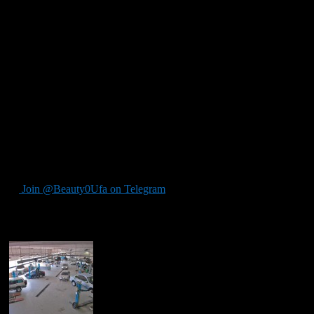
подлокотники могут регулироваться. Поэтому каждый имеет
возможность сделать их нужной высоты.
В некоторых компьютерных креслах присутствует механизм
качания. При помощи такой системы пользователь может
расправить плечи и расслабить мышцы всего тела. Обычно
для включения и выключения данного механизма
используется рычаг. Более дорогостоящие модели оснащены
встроенными массажёрами.
В завершение следует сказать, что лучше выбирать кресла для
работы за компьютером, у которых обивка из кожзаменителя.
Она достаточно практична и обладает отличными
показателями износостойкости.
Join @Beauty0Ufa on Telegram
Рекомендуем почитать: