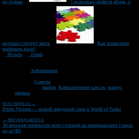
не только
5 полезных свойств яблок, о
которых следует знать
Как правильно
выбирать пазл?
Печать
Email
Опубликовано: 9 лет назад на 24.08.2017
Автор:
Administrator
Последнее изминение 24 августа, 2017 @ 9:46 дп
Рубрики
Советы
Tagged With:
выбор
,
Компьютерное кресло
,
корпус
,
обивка
NEXT ARTICLE →
Primo Victoria — новый шведский танк в World of Tanks
← PREVIOUS ARTICLE
30 японцев провисели вниз головой на американских горках
из-за ЧП