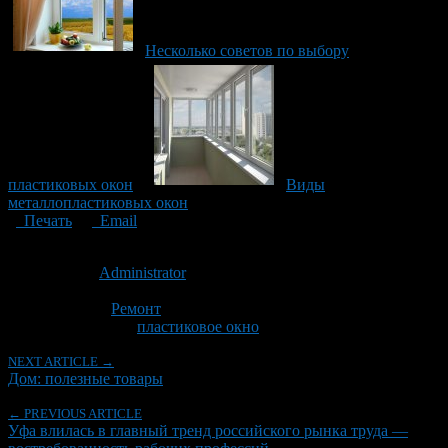
Несколько советов по выбору
пластиковых окон
Виды
металлопластиковых окон
Печать
Email
Опубликовано: 10 лет назад на 20.07.2016
Автор:
Administrator
Последнее изминение 5 апреля, 2017 @ 11:30 дп
Рубрики
Ремонт
Tagged With:
пластиковое окно
NEXT ARTICLE →
Дом: полезные товары
← PREVIOUS ARTICLE
Уфа влилась в главный тренд российского рынка труда —