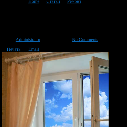
You are here:
Home
>
Статьи
>
Ремонт
>
Текущая статья
Продлеваем жизнь
пластиковых окон
Автор
Administrator
/ 20.07.2016 /
No Comments
Печать
Email