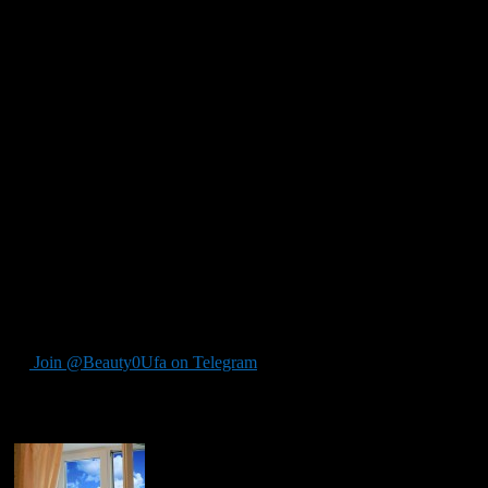
микролифт предотвращает его провисание. В-третьих, если
для вас особенно актуален повышенный показатель
шумоизоляции, уточните толщину стекол в стеклопакете.
Если это двухкамерный стеклопакет, одно стекло должно
быть на пару миллиметров толще двух других.
И, наконец, пластиковые окна должны иметь специальное
покрытие, которое предотвращает попадание внутрь
помещения солнечного ультрафиолета. Для этого,
стеклопакеты покрываются специальными пленками, которые
не пропускают тепло. Их использование примечательно тем,
что такие окна позволяют вам летом не допустить
проникновение в дом зноя, а зимой – холода, обеспечивая
сохранение наиболее комфортного микроклимата.
Материал предоставлен пресс-центром компании «Уютный
дом»
Join @Beauty0Ufa on Telegram
Рекомендуем почитать: