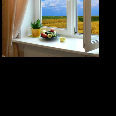
Лет пятнадцать назад пластиковые окна казались нам чем-то
необычным, тем. Что могут позволить себе только очень
обеспеченные люди, чему не стоит удивляться, т.к. стоимость
пластиковых окон в те времена была действительно «аховая».
За прошедшее время, в нашей стране возникло огромное
множество компаний, занимающихся производством и
установкой таких окон, благодаря чему стоимость их заметно
снизилась, и пластиковые оконные конструкции появилась в
домах, возможно, даже, большинства наших
соотечественников. Однако…
Каждый из нас прекрасно знает житейский закон, согласно