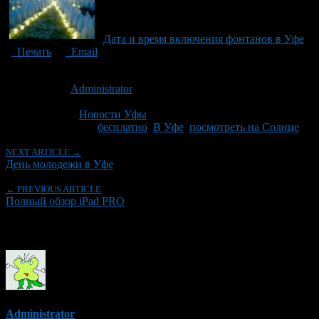
Дата и время включения фонтанов в Уфе
Печать
Email
Опубликовано: 10 лет назад на 20.06.2016
Автор:
Administrator
Последнее изминение 20 июня, 2016 @ 9:57 дп
Рубрики
Новости Уфы
Tagged With:
бесплатно
,
В Уфе
,
посмотреть на Солнце
NEXT ARTICLE →
День молодежи в Уфе
← PREVIOUS ARTICLE
Полный обзор iPad PRO
Об авторе
Administrator