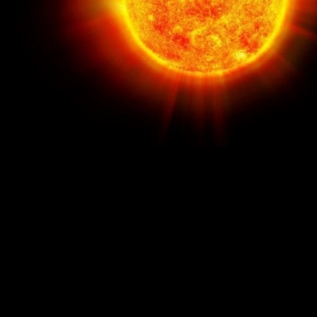
В честь 52-летия уфимского планетария башкирские
астрономы решили провести серию пятничных выездных
наблюдений в телескопы в парках, на площадях и местах
отдыха.
В телескоп можно будет посмотреть с 17 до 21 часа по
следующему графику:
24 июня, телескоп будет установлен у Конгресс-холлана
площади имени С. Юлаева;
1 июля — у Камня желаний в парке «Кашкадан»;
8 июля в парке имени Якутова;