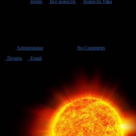
You are here:
Home
>
Все новости
>
Новости Уфы
>
Текущая статья
В Уфе можно бесплатно
посмотреть на Солнце
Автор
Administrator
/ 20.06.2016 /
No Comments
Печать
Email