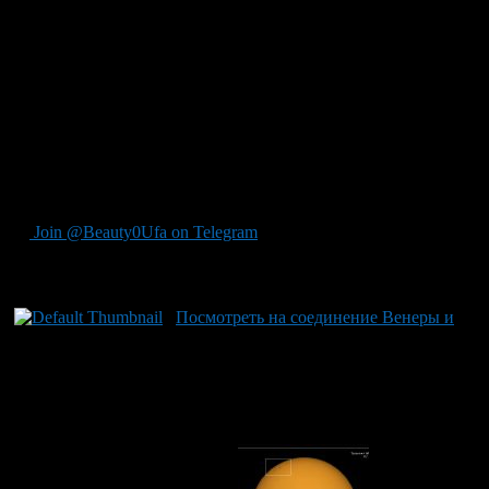
16 июля в Дёмском парке культуры и отдыха;
23 июля в Парке Победы, на площади у памятника
Тагиру Кусимову.
Если в эти дни будет неблагоприятная погода, встречи будут
переноситься на следующий день на то же время, сообщают
в планетарии. Об изменениях будет сообщаться на сайте
организации.
Безопасно смотреть на солнце возможно благодаря
специальным фильтрам, которые защищают глаза.
Join @Beauty0Ufa on Telegram
Рекомендуем почитать:
Посмотреть на соединение Венеры и