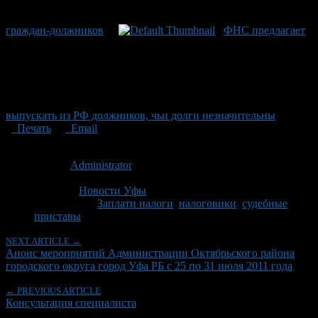
граждан-должников
ФНС предлагает
выпускать из РФ должников, чьи долги незначительны
Печать
Email
Опубликовано: 15 лет назад на 21.07.2011
Автор:
Administrator
Последнее изминение 21 июля, 2011 @ 11:09 дп
Рубрики
Новости Уфы
Tagged With:
Заплати налоги
,
налоговики
,
судебные
приставы
NEXT ARTICLE →
Анонс мероприятий Администрации Октябрьского района
городского округа город Уфа РБ с 25 по 31 июля 2011 года
← PREVIOUS ARTICLE
Консультация специалиста