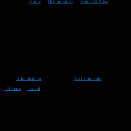
You are here:
Home
>
Все новости
>
Новости Уфы
>
Текущая статья
Заплати налоги — отдохни
спокойно: налоговики и
судебные приставы
продолжают навещать
должников
Автор
Administrator
/ 21.07.2011 /
No Comments
Печать
Email
На 4,3 миллиона рублей сократилась задолженность жителей
Башкортостана по имущественным налогам. Такого результата
налоговикам и судебным приставам удалось добиться за два
месяца совместных рейдов по должникам.
— Всего в мае-июне в рамках рейдов по взысканию
имущественных налогов физических лиц инспекторы