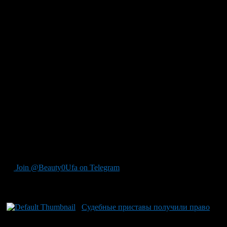
уплаты долгов.
— Рейдовые мероприятия наглядно демонстрируют
неизбежность применения всех мер принудительного
взыскания в отношении должников, — отметили в УФНС
республики. — В любом случае, рано или поздно им придется
возвращать долги, но потери они понесут гораздо более
ощутимые. Неуплата налогов в срок ведет к взысканию их в
судебном порядке и далее – к обращению взыскания на
имущество должника и его доходы. В этом случае
налогоплательщик будет обязан уплатить госпошлину и
исполнительный сбор. Кроме того, должнику перекроют
выезд за границу и запретят снимать и ставить на учет
транспортные средства.
Совместные рейды стражи порядка намерены практиковать и
впредь.
Join @Beauty0Ufa on Telegram
Рекомендуем почитать:
Судебные приставы получили право