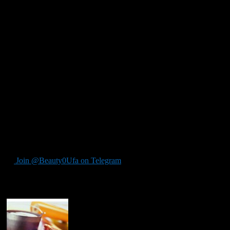
Постный суп
Еще одна возможность сэкономить — сварить суп без мяса.
Больше всего для этого варианта подходит гороховый суп.
Готовится он так. Промойте, замочите, а потом отварите
горох. Поджарьте на сковороде измельченную луковицу и
половину морковки, натертой на крупной терке. Очистите и
нарежьте картошку. Варите горох практически до готовности,
потом бросьте картошку. Когда картофель и горох доварятся,
бросьте в кастрюлю поджаренные овощи, а также добавьте
черный молотый перец и соль по вкусу. Варите еще 5 минут,
если используете газовую плиту, или выключите конфорку
электрической плиты и оставьте суп довариваться, пока она
не остынет сама.
Join @Beauty0Ufa on Telegram
Рекомендуем почитать: