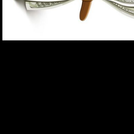
Во время экономических неурядиц рано или поздно
приходится задуматься о том, чтобы сократить расходы. Но в
то же время никто не хочет снижать уровень своего комфорта.
Как же быть? На чем можно сэкономить, чтобы это несильно
повлияло на привычный уровень потребления?
Заваривайте пакетики чая по
несколько раз
Об этом методе, пожалуй, знают все. О нем вспоминают,
когда на горизонте начинает маячить очередной кризис.
Обычно нам лень сохранять использованный пакетик чая, но
в трудные времена следует серьезнее относиться даже к таким
мелочам. Хоть пакетики и называются одноразовыми, но, на
самом деле, их ресурса может хватать на несколько кружек