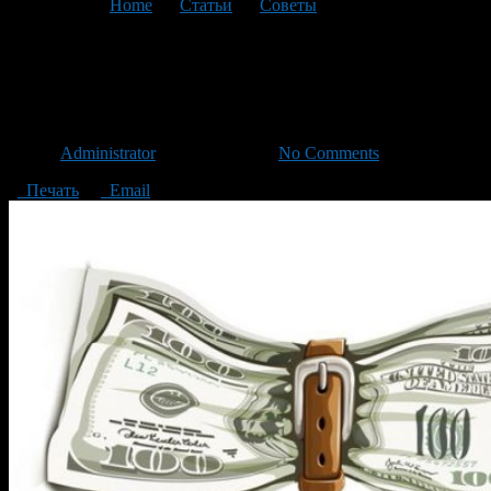
You are here:
Home
>
Статьи
>
Советы
>
Текущая статья
На чем можно сэкономить в
кризис? 5 идей
Автор
Administrator
/ 22.04.2016 /
No Comments
Печать
Email